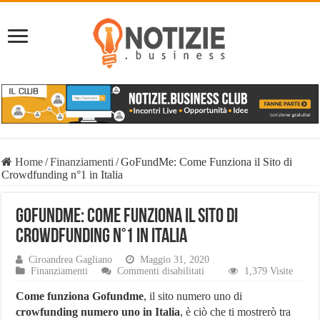
Home
/
Finanziamenti
/
GoFundMe: Come Funziona il Sito di
Crowdfunding n°1 in Italia
GoFundMe: Come Funziona il Sito di
Crowdfunding n°1 in Italia
Ciroandrea Gagliano
Maggio 31, 2020
su
Finanziamenti
Commenti disabilitati
1,379 Visite
GoFundMe:
Come
Come funziona Gofundme
, il sito numero uno di
Funziona
crowfunding numero uno in Italia
, è ciò che ti mostrerò tra
il