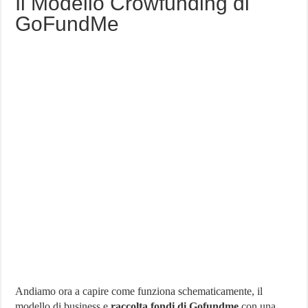
Il Modello Crowfunding di
GoFundMe
Andiamo ora a capire come funziona schematicamente, il
modello di business e
raccolta fondi di Gofundme
con una