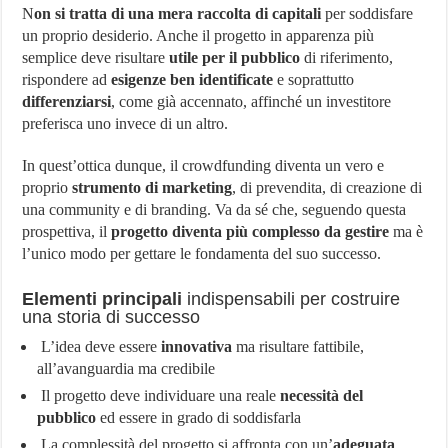
N
on si tratta di una mera raccolta di capitali
per soddisfare
un proprio desiderio. Anche il progetto in apparenza più
semplice deve risultare
utile per il pubblico
di riferimento,
rispondere ad
esigenze ben identificate
e soprattutto
differenziarsi
, come già accennato, affinché un investitore
preferisca uno invece di un altro.
In quest’ottica dunque, il crowdfunding diventa un vero e
proprio
strumento di marketing
, di prevendita, di creazione di
una community e di branding. Va da sé che, seguendo questa
prospettiva, il
progetto diventa più complesso da gestire
ma è
l’unico modo per gettare le fondamenta del suo successo.
Elementi principali
indispensabili per costruire
una storia di successo
L’idea deve essere
innovativa
ma risultare fattibile,
all’avanguardia ma credibile
Il progetto deve individuare una reale
necessità del
pubblico
ed essere in grado di soddisfarla
La complessità del progetto si affronta con un’
adeguata