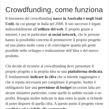
Crowdfunding, come funziona
Il fenomeno del crowdfunding
nasce in Australia e negli Stati
Uniti
, da cui giunge in Italia nel 2008. Il suo successo è legato
indissolubilmente all’
utilizzo del web
. E proprio grazie a
internet, e poi in particolare
ai social network
, che le persone
hanno la possibilità concreta di promuovere il proprio progetto
ad una platea molto vasta e di coinvolgere quanta più gente
possibile nello sviluppo e realizzazione dell’idea o del nuovo
prodotto.
Chi decide di ricorrere al crowdfunding deve presentare il
proprio progetto o la propria idea su una
piattaforma dedicata
.
È fondamentale
indicare la cifra
che si intende raggiungere e
che si reputa necessaria per completare il progetto. Inoltre è
obbligatorio fare una
previsione di budget
(eccezion fatta per
alcune iniziative particolari, come quelle in ambito sociale o no
profit). Bisogna inoltre indicare la data entro la quale si richiede
di poter disporre di quella cifra. A questo punto il progetto viene
co
ndiviso ed è visibile alla community
.