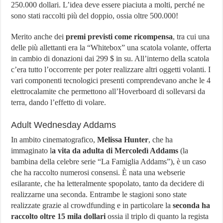
250.000 dollari. L’idea deve essere piaciuta a molti, perché ne
sono stati raccolti più del doppio, ossia oltre 500.000!
Merito anche dei
premi previsti come ricompensa
, tra cui una
delle più allettanti era la “Whitebox” una scatola volante, offerta
in cambio di donazioni dai 299 $ in su. All’interno della scatola
c’era tutto l’occorrente per poter realizzare altri oggetti volanti. I
vari componenti tecnologici presenti comprendevano anche le 4
elettrocalamite che permettono all’Hoverboard di sollevarsi da
terra, dando l’effetto di volare.
Adult Wednesday Addams
In ambito cinematografico,
Melissa Hunter
, che ha
immaginato l
a vita da adulta di Mercoledì Addams
(la
bambina della celebre serie “La Famiglia Addams”), è un caso
che ha raccolto numerosi consensi. È nata una webserie
esilarante, che ha letteralmente spopolato, tanto da decidere di
realizzarne una seconda. Entrambe le stagioni sono state
realizzate grazie al crowdfunding e in particolare la
seconda ha
raccolto oltre 15 mila dollari
ossia il triplo di quanto la regista