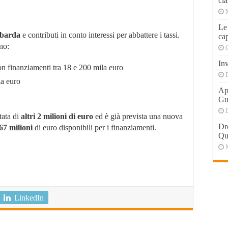
cla
Le
mbarda
e contributi in conto interessi per abbattere i tassi.
cap
ono:
Inv
 con finanziamenti tra 18 e 200 mila euro
la euro
Apr
Gu
tata di
altri 2 milioni di euro
ed è già prevista una nuova
Dr
67 milioni
di euro disponibili per i finanziamenti.
Qu
LinkedIn