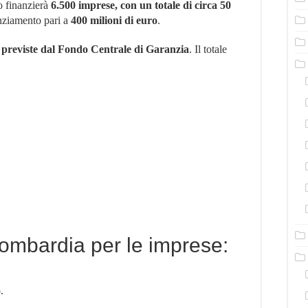
o finanzierà
6.500 imprese, con un totale di circa 50
credito
anziamento pari a
400 milioni di euro
.
per
6500
aziende
à
previste dal Fondo Centrale di Garanzia
. Il totale
Lombardia per le imprese:
o
.