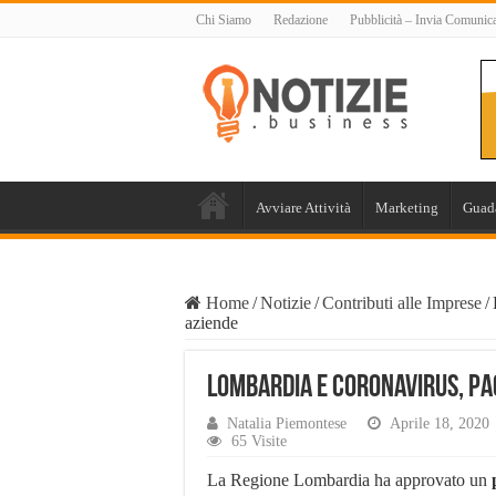
Chi Siamo
Redazione
Pubblicità – Invia Comunic
Avviare Attività
Marketing
Guad
Home
/
Notizie
/
Contributi alle Imprese
/
aziende
Lombardia e Coronavirus, pa
Natalia Piemontese
Aprile 18, 2020
65 Visite
La Regione Lombardia ha approvato un