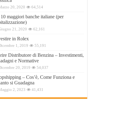
ssifica
Marzo 20, 2020
64,514
 10 maggiori banche italiane (per
italizzazione)
Giugno 21, 2020
62,161
estire in Rolex
Dicembre 1, 2019
55,191
ire Distributore di Benzina – Investimenti,
adagni e Normative
Dicembre 20, 2019
54,037
opshipping – Cos’è, Come Funziona e
anto si Guadagna
Maggio 2, 2023
41,431