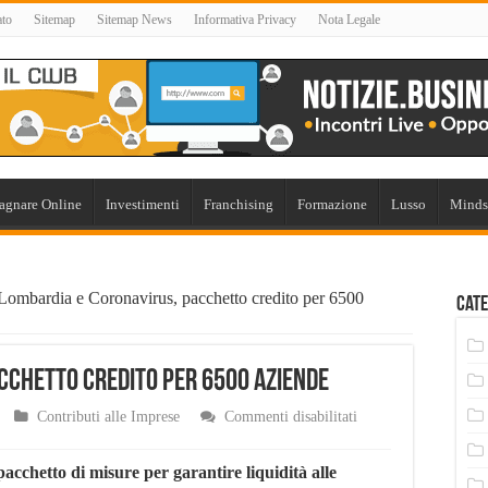
ato
Sitemap
Sitemap News
Informativa Privacy
Nota Legale
agnare Online
Investimenti
Franchising
Formazione
Lusso
Minds
Lombardia e Coronavirus, pacchetto credito per 6500
Cate
cchetto credito per 6500 aziende
su
Contributi alle Imprese
Commenti disabilitati
Lombardia
e
Coronavirus,
pacchetto di misure per garantire liquidità alle
pacchetto