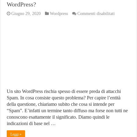
WordPress?
su
Giugno 29, 2020
Wordpress
Commenti disabilitati
Akismet:
Miglior
Plugin
AntiSpam
per
WordPress?
Un sito WordPress rischia spesso di essere preda di attacchi
Spam. In cosa consiste questo problema? Per capire l’entità
della questione, chiariamo subito che cosa si intende per
“Spam”. E’infatti un termine tanto diffuso ma forse non tutti ne
conoscono esattamente il significato. Diamo quindi le
indicazioni di base nel …
Leggi »