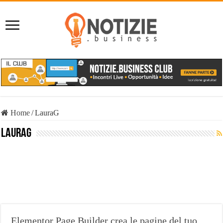
Home
/
LauraG
LauraG
Elementor Page Builder crea le pagine del tuo