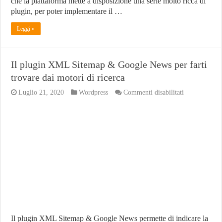
che la piattaforma mette a disposizione una serie molto ricca di
plugin, per poter implementare il …
Leggi »
Il plugin XML Sitemap & Google News per farti
trovare dai motori di ricerca
su
Luglio 21, 2020
Wordpress
Commenti disabilitati
Il
plugin
XML
Sitemap
&
Google
News
per
farti
trovare
dai
motori
di
ricerca
Il plugin XML Sitemap & Google News permette di indicare la