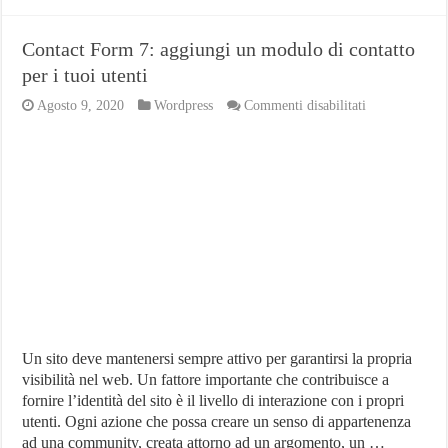
Contact Form 7: aggiungi un modulo di contatto
per i tuoi utenti
su
Agosto 9, 2020
Wordpress
Commenti disabilitati
Contact
Form
7:
aggiungi
un
modulo
di
contatto
per
i
tuoi
utenti
Un sito deve mantenersi sempre attivo per garantirsi la propria
visibilità nel web. Un fattore importante che contribuisce a
fornire l’identità del sito è il livello di interazione con i propri
utenti. Ogni azione che possa creare un senso di appartenenza
ad una community, creata attorno ad un argomento, un …