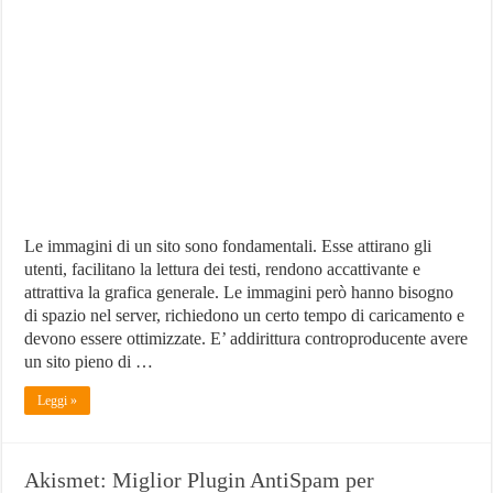
Miglior
Plugin
WordPress
per
Comprimere
e
Scalare
Immagini?!
Le immagini di un sito sono fondamentali. Esse attirano gli
utenti, facilitano la lettura dei testi, rendono accattivante e
attrattiva la grafica generale. Le immagini però hanno bisogno
di spazio nel server, richiedono un certo tempo di caricamento e
devono essere ottimizzate. E’ addirittura controproducente avere
un sito pieno di …
Leggi »
Akismet: Miglior Plugin AntiSpam per