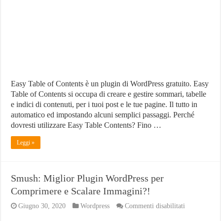
plugin
per
creare
Indici
di
Contenuti
su
WordPress
Easy Table of Contents è un plugin di WordPress gratuito. Easy
Table of Contents si occupa di creare e gestire sommari, tabelle
e indici di contenuti, per i tuoi post e le tue pagine. Il tutto in
automatico ed impostando alcuni semplici passaggi. Perché
dovresti utilizzare Easy Table Contents? Fino …
Leggi »
Smush: Miglior Plugin WordPress per
Comprimere e Scalare Immagini?!
su
Giugno 30, 2020
Wordpress
Commenti disabilitati
Smush: