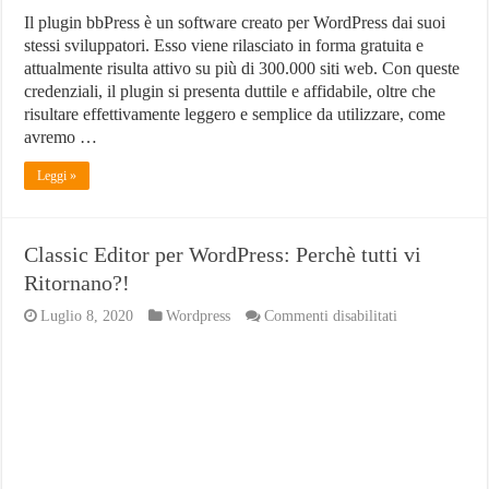
Il plugin bbPress è un software creato per WordPress dai suoi
stessi sviluppatori. Esso viene rilasciato in forma gratuita e
attualmente risulta attivo su più di 300.000 siti web. Con queste
credenziali, il plugin si presenta duttile e affidabile, oltre che
risultare effettivamente leggero e semplice da utilizzare, come
avremo …
Leggi »
Classic Editor per WordPress: Perchè tutti vi
Ritornano?!
su
Luglio 8, 2020
Wordpress
Commenti disabilitati
Classic
Editor
per
WordPress:
Perchè
tutti
vi
Ritornano?!