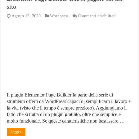
sito
su
Agosto 13, 2020
Wordpress
Commenti disabilitati
Elementor
Page
Builder
crea
le
pagine
del
tuo
sito
Il plugin Elementor Page Builder fa parte della serie di
strumenti offerti da WordPress capaci di semplificarti il lavoro e
la vita (visto che il tempo è sempre prezioso). Aggiungiamo il
fatto che si tratta di un plugin gratuito, oltre che semplice e
molto funzionale. Se queste caratteristiche non bastassero …
Leggi »