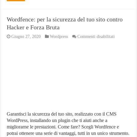
Wordfence: per la sicurezza del tuo sito contro
Hacker e Forza Bruta
su
Giugno 27, 2020
Wordpress
Commenti disabilitati
Wordfence:
per
la
sicurezza
del
tuo
sito
contro
Hacker
e
Forza
Bruta
Garantisci la sicurezza del tuo sito, realizzato con il CMS
WordPress, installando un plugin che ti aiuti anche a
migliorarne le prestazioni. Come fare? Scegli Wordfence e
potrai ottenere una serie di vantaggi, tutti in un unico strumento.