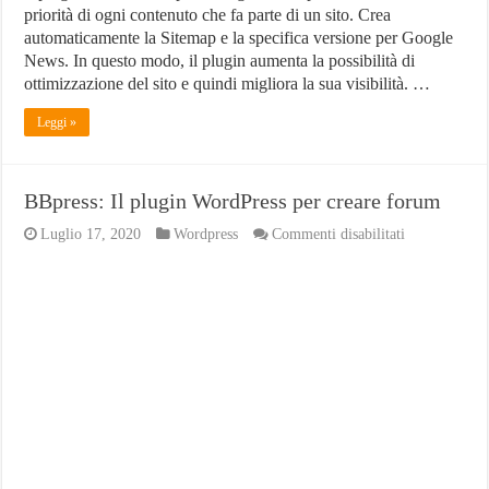
priorità di ogni contenuto che fa parte di un sito. Crea
automaticamente la Sitemap e la specifica versione per Google
News. In questo modo, il plugin aumenta la possibilità di
ottimizzazione del sito e quindi migliora la sua visibilità. …
Leggi »
BBpress: Il plugin WordPress per creare forum
su
Luglio 17, 2020
Wordpress
Commenti disabilitati
BBpress:
Il
plugin
WordPress
per
creare
forum