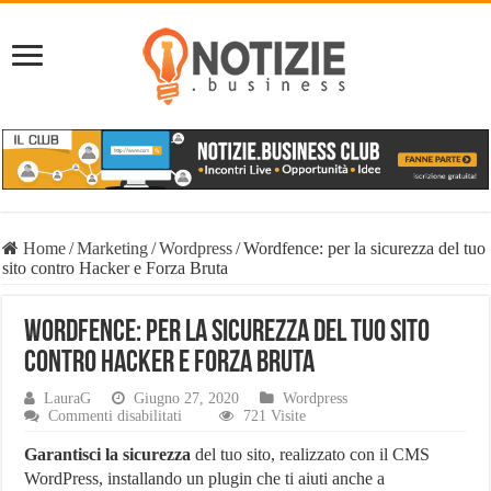
Home
/
Marketing
/
Wordpress
/
Wordfence: per la sicurezza del tuo
sito contro Hacker e Forza Bruta
Wordfence: per la sicurezza del tuo sito
contro Hacker e Forza Bruta
LauraG
Giugno 27, 2020
Wordpress
su
Commenti disabilitati
721 Visite
Wordfence:
per
Garantisci la sicurezza
del tuo sito, realizzato con il CMS
la
WordPress, installando un plugin che ti aiuti anche a
sicurezza