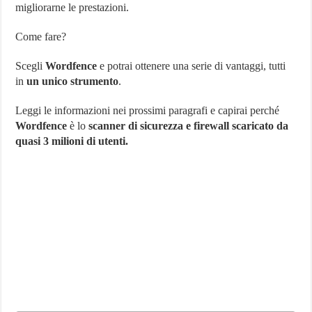
migliorarne le prestazioni.
del
tuo
sito
Come fare?
contro
Hacker
e
Scegli
Wordfence
e potrai ottenere una serie di vantaggi, tutti
Forza
in
un unico strumento
.
Bruta
Leggi le informazioni nei prossimi paragrafi e capirai perché
Wordfence
è lo
scanner di sicurezza e firewall scaricato da
quasi 3 milioni di utenti.