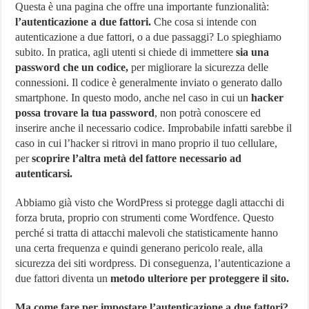
Questa è una pagina che offre una importante funzionalità:
l’autenticazione a due fattori.
Che cosa si intende con
autenticazione a due fattori, o a due passaggi? Lo spieghiamo
subito. In pratica, agli utenti si chiede di immettere
sia una
password che un codice,
per migliorare la sicurezza delle
connessioni. Il codice è generalmente inviato o generato dallo
smartphone. In questo modo, anche nel caso in cui un
hacker
possa trovare la tua password
, non potrà conoscere ed
inserire anche il necessario codice. Improbabile infatti sarebbe il
caso in cui l’hacker si ritrovi in mano proprio il tuo cellulare,
per
scoprire l’altra metà del fattore necessario ad
autenticarsi.
Abbiamo già visto che WordPress si protegge dagli attacchi di
forza bruta, proprio con strumenti come Wordfence. Questo
perché si tratta di attacchi malevoli che statisticamente hanno
una certa frequenza e quindi generano pericolo reale, alla
sicurezza dei siti wordpress. Di conseguenza, l’autenticazione a
due fattori diventa un
metodo ulteriore per proteggere il sito.
Ma come fare per impostare l’autenticazione a due fattori?