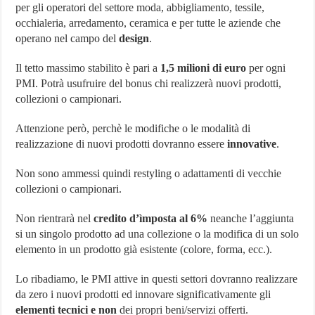
per gli operatori del settore moda, abbigliamento, tessile,
6%
per
occhialeria, arredamento, ceramica e per tutte le aziende che
le
operano nel campo del
design
.
nuove
collezioni
Il tetto massimo stabilito è pari a
1,5 milioni di euro
per ogni
PMI. Potrà usufruire del bonus chi realizzerà nuovi prodotti,
collezioni o campionari.
Attenzione però, perchè le modifiche o le modalità di
realizzazione di nuovi prodotti dovranno essere
innovative
.
Non sono ammessi quindi restyling o adattamenti di vecchie
collezioni o campionari.
Non rientrarà nel
credito d’ìmposta
al 6%
neanche l’aggiunta
si un singolo prodotto ad una collezione o la modifica di un solo
elemento in un prodotto già esistente (colore, forma, ecc.).
Lo ribadiamo, le PMI attive in questi settori dovranno realizzare
da zero i nuovi prodotti ed innovare significativamente gli
elementi tecnici e non
dei propri beni/servizi offerti.