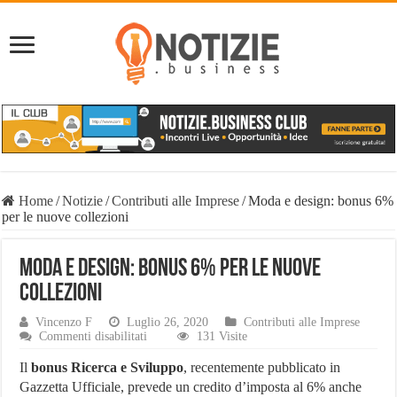
Home
/
Notizie
/
Contributi alle Imprese
/
Moda e design: bonus 6%
per le nuove collezioni
Moda e design: bonus 6% per le nuove
collezioni
Vincenzo F
Luglio 26, 2020
Contributi alle Imprese
su
Commenti disabilitati
131 Visite
Moda
e
Il
bonus Ricerca e Sviluppo
, recentemente pubblicato in
design:
Gazzetta Ufficiale, prevede un credito d’imposta al 6% anche
bonus