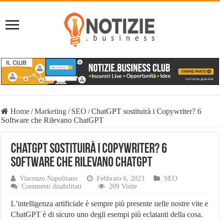
Home
/
Marketing
/
SEO
/
ChatGPT sostituirà i Copywriter? 6
Software che Rilevano ChatGPT
ChatGPT sostituirà i Copywriter? 6
Software che Rilevano ChatGPT
Vincenzo Napolitano
Febbraio 6, 2023
SEO
su
Commenti disabilitati
209 Visite
ChatGPT
sostituirà
L’intelligenza artificiale è sempre più presente nelle nostre vite e
i
ChatGPT è di sicuro uno degli esempi più eclatanti della cosa.
Copywriter?