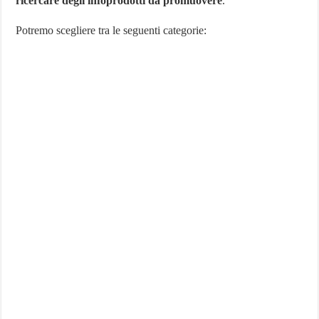
ricercare degli infoprodotti da promuovere
.
Potremo scegliere tra le seguenti categorie: