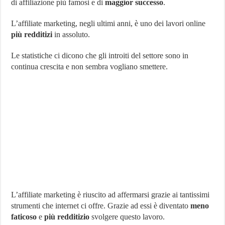
di affiliazione più famosi e di
maggior successo
.
per
l’Affiliate
Marketing?
L’affiliate marketing, negli ultimi anni, è uno dei lavori online
più redditizi
in assoluto.
Le statistiche ci dicono che gli introiti del settore sono in
continua crescita e non sembra vogliano smettere.
L’affiliate marketing è riuscito ad affermarsi grazie ai tantissimi
strumenti che internet ci offre. Grazie ad essi è diventato
meno
faticoso
e
più redditizio
svolgere questo lavoro.