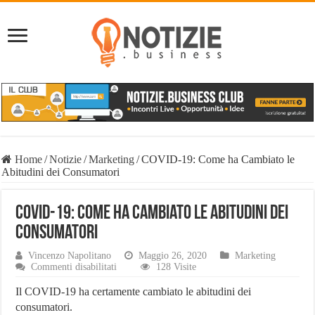
Home
/
Notizie
/
Marketing
/
COVID-19: Come ha Cambiato le
Abitudini dei Consumatori
COVID-19: Come ha Cambiato le Abitudini dei
Consumatori
Vincenzo Napolitano
Maggio 26, 2020
Marketing
su
Commenti disabilitati
128 Visite
COVID-
19:
Il COVID-19 ha certamente cambiato le abitudini dei
Come
consumatori.
ha