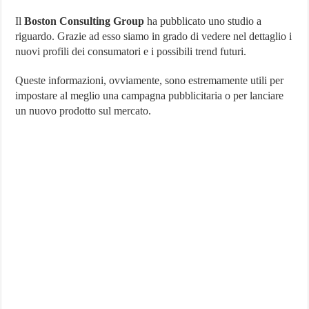
Cambiato
le
Il
Boston Consulting Group
ha pubblicato uno studio a
Abitudini
riguardo. Grazie ad esso siamo in grado di vedere nel dettaglio i
dei
nuovi profili dei consumatori e i possibili trend futuri.
Consumatori
Queste informazioni, ovviamente, sono estremamente utili per
impostare al meglio una campagna pubblicitaria o per lanciare
un nuovo prodotto sul mercato.