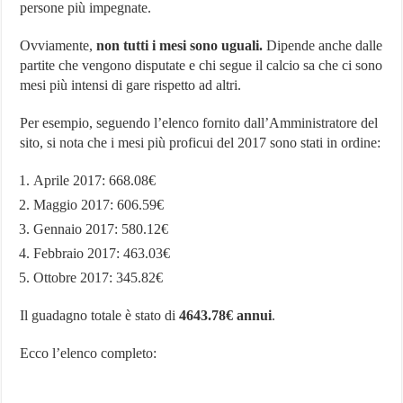
persone più impegnate.
Ovviamente,
non tutti i mesi sono uguali.
Dipende anche dalle
partite che vengono disputate e chi segue il calcio sa che ci sono
mesi più intensi di gare rispetto ad altri.
Per esempio, seguendo l’elenco fornito dall’Amministratore del
sito, si nota che i mesi più proficui del 2017 sono stati in ordine:
Aprile 2017: 668.08€
Maggio 2017: 606.59€
Gennaio 2017: 580.12€
Febbraio 2017: 463.03€
Ottobre 2017: 345.82€
Il guadagno totale è stato di
4643.78€ annui
.
Ecco l’elenco completo: