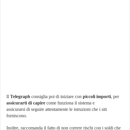
Il
Telegraph
consiglia poi di iniziare con
piccoli importi
, per
assicurarti di capire
come funziona il sistema e
assicurarsi di seguire attentamente le istruzioni che i siti
forniscono.
Inoltre, raccomanda il fatto di non correre rischi con i soldi che