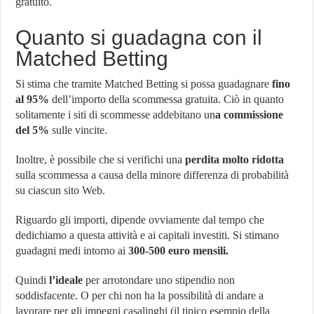
gratuito.
Quanto si guadagna con il
Matched Betting
Si stima che tramite Matched Betting si possa guadagnare
fino
al 95%
dell’importo della scommessa gratuita. Ciò in quanto
solitamente i siti di scommesse addebitano un
a commissione
del 5%
sulle vincite.
Inoltre, è possibile che si verifichi una
perdita molto ridotta
sulla scommessa a causa della minore differenza di probabilità
su ciascun sito Web.
Riguardo gli importi, dipende ovviamente dal tempo che
dedichiamo a questa attività e ai capitali investiti. Si stimano
guadagni medi intorno ai
300-500 euro mensili.
Quindi
l’ideale
per arrotondare uno stipendio non
soddisfacente. O per chi non ha la possibilità di andare a
lavorare per gli impegni casalinghi (il tipico esempio della