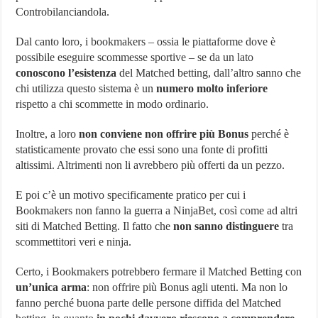
Controbilanciandola.
Dal canto loro, i bookmakers – ossia le piattaforme dove è
possibile eseguire scommesse sportive – se da un lato
conoscono l’esistenza
del Matched betting, dall’altro sanno che
chi utilizza questo sistema è un
numero molto inferiore
rispetto a chi scommette in modo ordinario.
Inoltre, a loro
non conviene non offrire più Bonus
perché è
statisticamente provato che essi sono una fonte di profitti
altissimi. Altrimenti non li avrebbero più offerti da un pezzo.
E poi c’è un motivo specificamente pratico per cui i
Bookmakers non fanno la guerra a NinjaBet, così come ad altri
siti di Matched Betting. Il fatto che
non sanno distinguere
tra
scommettitori veri e ninja.
Certo, i Bookmakers potrebbero fermare il Matched Betting con
un’unica arma
: non offrire più Bonus agli utenti. Ma non lo
fanno perché buona parte delle persone diffida del Matched