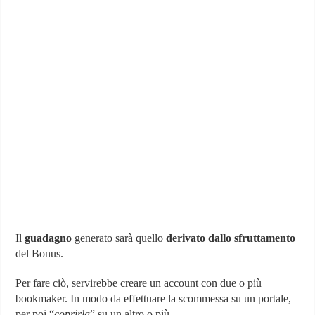
Il
guadagno
generato sarà quello
derivato dallo sfruttamento
del Bonus.
Per fare ciò, servirebbe creare un account con due o più
bookmaker. In modo da effettuare la scommessa su un portale,
per poi “
coprirla
” su un altro o più.