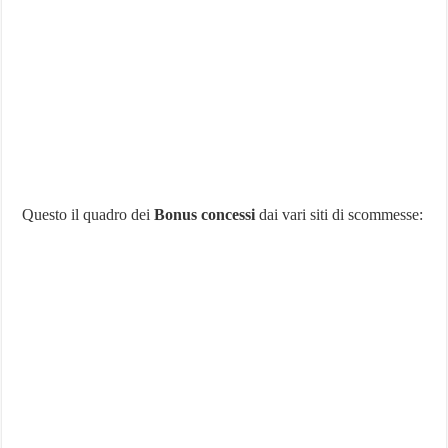
Questo il quadro dei
Bonus concessi
dai vari siti di scommesse: