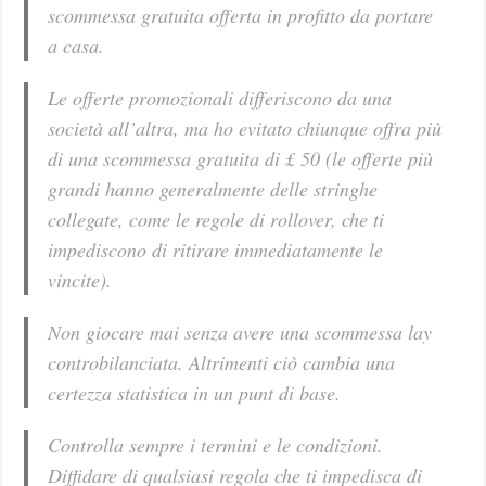
scommessa gratuita offerta in profitto da portare
a casa.
Le offerte promozionali differiscono da una
società all’altra, ma ho evitato chiunque offra più
di una scommessa gratuita di £ 50 (le offerte più
grandi hanno generalmente delle stringhe
collegate, come le regole di rollover, che ti
impediscono di ritirare immediatamente le
vincite).
Non giocare mai senza avere una scommessa lay
controbilanciata. Altrimenti ciò cambia una
certezza statistica in un punt di base.
Controlla sempre i termini e le condizioni.
Diffidare di qualsiasi regola che ti impedisca di