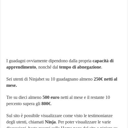
I guadagni ovviamente dipendono dalla propria
capacità di
apprendimento
, nonché dal
tempo di abnegazione
.
Sei utenti di Ninjabet su 10 guadagnano almeno
250€ netti
al
mese.
Tre su dieci almeno
500 euro
netti al mese e il restante 10
percento supera gli
800€
.
Sul sito è possibile visualizzare come visto le testimonianze
degli utenti, chiamati
Ninja
. Per poter visualizzare le varie