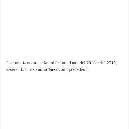
L’amministratore parla poi dei guadagni del 2018 e del 2019,
asserendo che siano
in linea
con i precedenti.