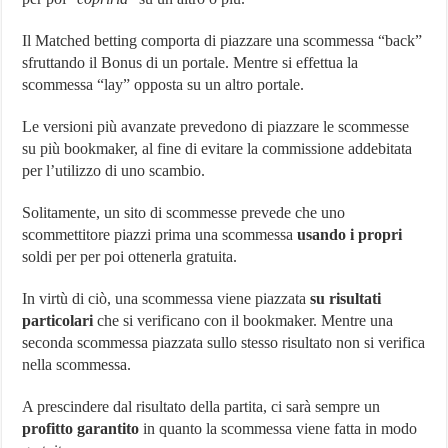
Il Matched betting comporta di piazzare una scommessa “back”
sfruttando il Bonus di un portale. Mentre si effettua la
scommessa “lay” opposta su un altro portale.
Le versioni più avanzate prevedono di piazzare le scommesse
su più bookmaker, al fine di evitare la commissione addebitata
per l’utilizzo di uno scambio.
Solitamente, un sito di scommesse prevede che uno
scommettitore piazzi prima una scommessa
usando i propri
soldi per per poi ottenerla gratuita.
In virtù di ciò, una scommessa viene piazzata
su risultati
particolari
che si verificano con il bookmaker. Mentre una
seconda scommessa piazzata sullo stesso risultato non si verifica
nella scommessa.
A prescindere dal risultato della partita, ci sarà sempre un
profitto garantito
in quanto la scommessa viene fatta in modo