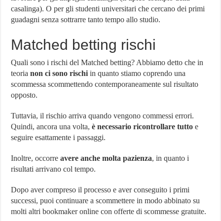
casalinga). O per gli studenti universitari che cercano dei primi
guadagni senza sottrarre tanto tempo allo studio.
Matched betting rischi
Quali sono i rischi del Matched betting? Abbiamo detto che in
teoria
non ci sono rischi
in quanto stiamo coprendo una
scommessa scommettendo contemporaneamente sul risultato
opposto.
Tuttavia, il rischio arriva quando vengono commessi errori.
Quindi, ancora una volta,
è necessario ricontrollare tutto
e
seguire esattamente i passaggi.
Inoltre, occorre
avere anche molta pazienza
, in quanto i
risultati arrivano col tempo.
Dopo aver compreso il processo e aver conseguito i primi
successi, puoi continuare a scommettere in modo abbinato su
molti altri bookmaker online con offerte di scommesse gratuite.