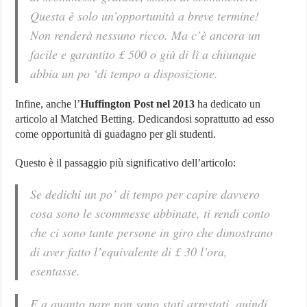
Questa è solo un’opportunità a breve termine!
Non renderà nessuno ricco. Ma c’è ancora un
facile e garantito £ 500 o giù di lì a chiunque
abbia un po ‘di tempo a disposizione.
Infine, anche l’
Huffington Post nel 2013
ha dedicato un
articolo al Matched Betting. Dedicandosi soprattutto ad esso
come opportunità di guadagno per gli studenti.
Questo è il passaggio più significativo dell’articolo:
Se dedichi un po’ di tempo per capire davvero
cosa sono le scommesse abbinate, ti rendi conto
che ci sono tante persone in giro che dimostrano
di aver fatto l’equivalente di £ 30 l’ora,
esentasse.
E a quanto pare non sono stati arrestati, quindi