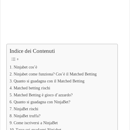
Indice dei Contenuti
Ninjabet cos’è
Ninjabet come funziona? Cos’è il Matched Betting
Quanto si guadagna con il Matched Betting
Matched betting rischi
Matched Betting è gioco d’azzardo?
Quanto si guadagna con NinjaBet?
NinjaBet rischi
NinjaBet truffa?
Come iscriversi a NinjaBet
Tasse sui guadagni Ninjabet