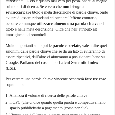
importanti
“. E ciò è quanto mai vero per posizionarsi al meglio
sui motori di ricerca. Se è vero che
non bisogna
sovraccaricare
titolo e meta descrizione di parole chiave, onde
evitare di essere ridondanti ed ottenere l’effetto contrario,
occorre comunque
utilizzare almeno una parola chiave
nel
titolo e nella meta descrizione. Oltre che nell’attributo alt
immagine e nei sottotitoli.
Molto importanti sono poi le
parole correlate
, vale a dire quei
sinonimi delle parole chiave che se da un lato ci eviteranno di
essere ripetitivi, dall’altro ci aiuteranno a posizionarci bene su
Google. Parliamo del cosiddetto
Latent Semantic Index
(LSI).
Per cercare una parola chiave vincente occorrerà
fare tre cose
soprattutto:
Analizza il volume di ricerca delle parole chiave
il CPC (che ci dice quanto quella parola è competitiva nello
spazio pubblicitario a pagamento (costo per clic)
l’intenzione dell’utente: ovvero, cosa cercano le persone