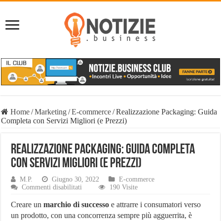
Home
/
Marketing
/
E-commerce
/
Realizzazione Packaging: Guida
Completa con Servizi Migliori (e Prezzi)
Realizzazione Packaging: Guida Completa
con Servizi Migliori (e Prezzi)
M.P.
Giugno 30, 2022
E-commerce
su
Commenti disabilitati
190 Visite
Realizzazione
Packaging:
Creare un
marchio di successo
e attrarre i consumatori verso
Guida
un prodotto, con una concorrenza sempre più agguerrita, è
Completa