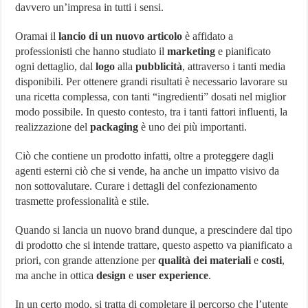
davvero un’impresa in tutti i sensi.
con
Servizi
Migliori
Oramai il
lancio di un nuovo articolo
è affidato a
(e
professionisti che hanno studiato il
marketing
e pianificato
Prezzi)
ogni dettaglio, dal
logo
alla
pubblicità
, attraverso i tanti media
disponibili. Per ottenere grandi risultati è necessario lavorare su
una ricetta complessa, con tanti “ingredienti” dosati nel miglior
modo possibile. In questo contesto, tra i tanti fattori influenti, la
realizzazione del
packaging
è uno dei più importanti.
Ciò che contiene un prodotto infatti, oltre a proteggere dagli
agenti esterni ciò che si vende, ha anche un impatto visivo da
non sottovalutare. Curare i dettagli del confezionamento
trasmette professionalità e stile.
Quando si lancia un nuovo brand dunque, a prescindere dal tipo
di prodotto che si intende trattare, questo aspetto va pianificato a
priori, con grande attenzione per
qualità dei materiali
e
costi
,
ma anche in ottica
design
e
user experience
.
In un certo modo, si tratta di completare il percorso che l’utente