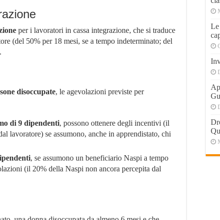
cla
razione
Le
zione
per i lavoratori in cassa integrazione, che si traduce
cap
tore (del 50% per 18 mesi, se a tempo indeterminato; del
.
Inv
Apr
sone disoccupate
, le agevolazioni previste per
Gu
Dr
mo di 9 dipendenti
, possono ottenere degli incentivi (il
Qu
al lavoratore) se assumono, anche in apprendistato, chi
dipendenti
, se assumono un beneficiario Naspi a tempo
lazioni (il 20% della Naspi non ancora percepita dal
ato, una donna disoccupata da almeno 6 mesi e che