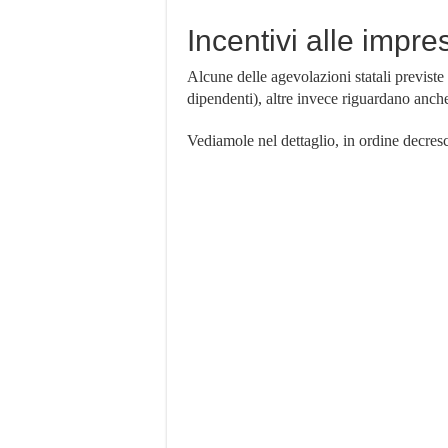
agevolazioni
per
Incentivi alle impr
le
imprese
Alcune delle agevolazioni statali previst
dipendenti), altre invece riguardano anche 
Vediamole nel dettaglio, in ordine decres