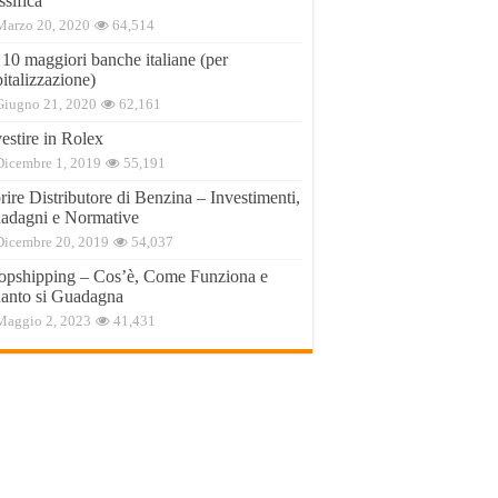
ssifica
Marzo 20, 2020
64,514
 10 maggiori banche italiane (per
italizzazione)
Giugno 21, 2020
62,161
estire in Rolex
Dicembre 1, 2019
55,191
ire Distributore di Benzina – Investimenti,
adagni e Normative
Dicembre 20, 2019
54,037
opshipping – Cos’è, Come Funziona e
anto si Guadagna
Maggio 2, 2023
41,431