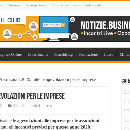
ato
Sitemap
Sitemap News
Informativa Privacy
Nota Legale
agnare Online
Investimenti
Franchising
Formazione
Lusso
Minds
Assunzioni 2020: tutte le agevolazioni per le imprese
Cate
evolazioni per le imprese
20
Contributi alle Imprese
ivata e le
agevolazioni alle imprese per le assunzioni
utti gli
incentivi previsti per questo anno 2020
.