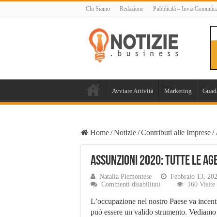
Chi Siamo
Redazione
Pubblicità – Invia Comunic
Avviare Attività
Marketing
Guad
Home
/
Notizie
/
Contributi alle Imprese
/
Assunzioni 2020: tutte le ag
Natalia Piemontese
Febbraio 13, 20
su
Commenti disabilitati
160 Visite
Assunzioni
2020:
L’occupazione nel nostro Paese va incent
tutte
può essere un valido strumento. Vediamo t
le