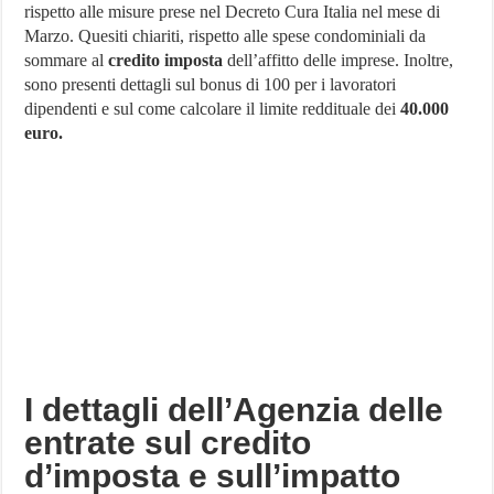
rispetto alle misure prese nel Decreto Cura Italia nel mese di
credito
imposta
Marzo. Quesiti chiariti, rispetto alle spese condominiali da
e
sommare al
credito imposta
dell’affitto delle imprese. Inoltre,
bonus
100
sono presenti dettagli sul bonus di 100 per i lavoratori
euro
dipendenti e sul come calcolare il limite reddituale dei
40.000
dipendenti
euro.
I dettagli dell’Agenzia delle
entrate sul credito
d’imposta e sull’impatto