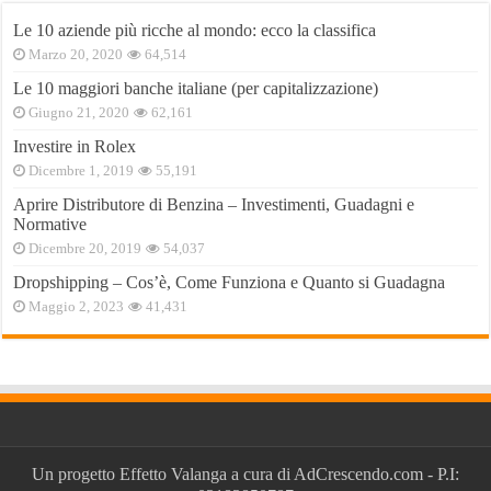
Le 10 aziende più ricche al mondo: ecco la classifica
Marzo 20, 2020
64,514
Le 10 maggiori banche italiane (per capitalizzazione)
Giugno 21, 2020
62,161
Investire in Rolex
Dicembre 1, 2019
55,191
Aprire Distributore di Benzina – Investimenti, Guadagni e
Normative
Dicembre 20, 2019
54,037
Dropshipping – Cos’è, Come Funziona e Quanto si Guadagna
Maggio 2, 2023
41,431
Un progetto
Effetto Valanga
a cura di
AdCrescendo.com
- P.I: