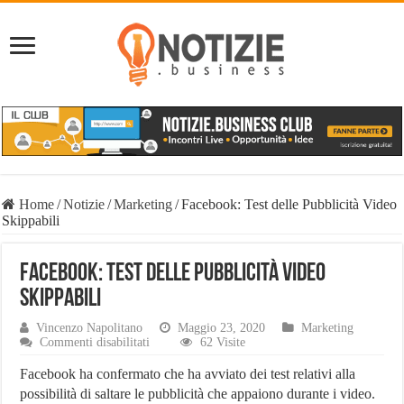
Home
/
Notizie
/
Marketing
/
Facebook: Test delle Pubblicità Video
Skippabili
Facebook: Test delle Pubblicità Video
Skippabili
Vincenzo Napolitano
Maggio 23, 2020
Marketing
su
Commenti disabilitati
62 Visite
Facebook:
Test
Facebook ha confermato che ha avviato dei test relativi alla
delle
possibilità di saltare le pubblicità che appaiono durante i video.
Pubblicità