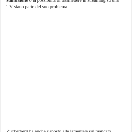
standalone
o la possibilità di trasmettere in streaming su una
TV siano parte del suo problema.
Zuckerberg ha anche risposto alle lamentele sul mancato