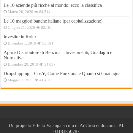
Le 10 aziende più ricche al mondo: ecco la classifica
Marzo 20, 2020
64,514
Le 10 maggiori banche italiane (per capitalizzazione)
Giugno 21, 2020
62,161
Investire in Rolex
Dicembre 1, 2019
55,191
Aprire Distributore di Benzina – Investimenti, Guadagni e
Normative
Dicembre 20, 2019
54,037
Dropshipping – Cos’è, Come Funziona e Quanto si Guadagna
Maggio 2, 2023
41,431
Un progetto
Effetto Valanga
a cura di
AdCrescendo.com
- P.I:
03183850787