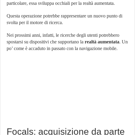
particolare, essa sviluppa occhiali per la realtà aumentata.
la
Società
di
Questa operazione potrebbe rappresentare un nuovo punto di
Occhiali
svolta per il motore di ricerca.
per
Realtà
Aumentata
Nei prossimi anni, infatti, le ricerche degli utenti potrebbero
spostarsi su dispositivi che supportano la
realtà aumentata
. Un
po’ come è accaduto in passato con la navigazione mobile.
Focals: acquisizione da parte