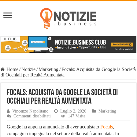
Home
/
Notizie
/
Marketing
/
Focals: Acquisita da Google la Società
di Occhiali per Realtà Aumentata
Focals: Acquisita da Google la Società di
Occhiali per Realtà Aumentata
Vincenzo Napolitano
Luglio 2, 2020
Marketing
su
Commenti disabilitati
147 Visite
Focals:
Acquisita
Google ha appena annunciato di aver acquistato
Focals
,
da
compagnia impegnata nel settore della realtà aumentata. In
Google