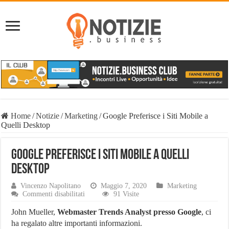
Home
/
Notizie
/
Marketing
/
Google Preferisce i Siti Mobile a
Quelli Desktop
Google Preferisce i Siti Mobile a Quelli
Desktop
Vincenzo Napolitano
Maggio 7, 2020
Marketing
su
Commenti disabilitati
91 Visite
Google
Preferisce
John Mueller,
Webmaster Trends Analyst presso
Google
, ci
i
ha regalato altre importanti informazioni.
Siti