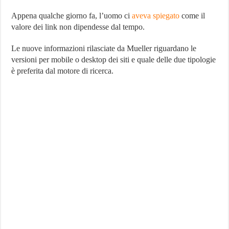
Mobile
a
Appena qualche giorno fa, l’uomo ci
aveva spiegato
come il
Quelli
valore dei link non dipendesse dal tempo.
Desktop
Le nuove informazioni rilasciate da Mueller riguardano le
versioni per mobile o desktop dei siti e quale delle due tipologie
è preferita dal motore di ricerca.