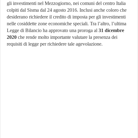
gli investimenti nel Mezzogiorno, nei comuni del centro Italia
per
il
colpiti dal Sisma dal 24 agosto 2016. Inclusi anche coloro che
credito
desiderano richiedere il credito di imposta per gli investimenti
imposta
investimenti
nelle cosiddette zone economiche speciali. Tra l’altro, l’ultima
nel
Legge di Bilancio ha approvato una proroga al
31 dicembre
Mezzogiorno
2020
che rende molto importante valutare la presenza dei
requisiti di legge per richiedere tale agevolazione.