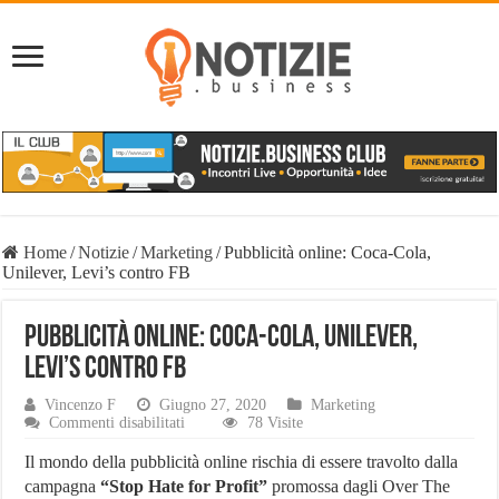
Home
/
Notizie
/
Marketing
/
Pubblicità online: Coca-Cola,
Unilever, Levi’s contro FB
Pubblicità online: Coca-Cola, Unilever,
Levi’s contro FB
Vincenzo F
Giugno 27, 2020
Marketing
su
Commenti disabilitati
78 Visite
Pubblicità
online:
Il mondo della pubblicità online rischia di essere travolto dalla
Coca-
campagna
“Stop Hate for Profit”
promossa dagli Over The
Cola,