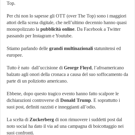
Top.
Unilever,
Levi’s
contro
Per chi non lo sapesse gli OTT (over The Top) sono i maggiori
FB
attori della scena digitale, che nell’ultimo decennio hanno quasi
monopolizzato la
pubblicità online
. Da Facebook a Twitter
passando per Instagram e Youtube.
Stiamo parlando delle
grandi multinazionali
statunitensi ed
europee.
Tutto è nato dall’uccisione di
George Floyd
, l’afroamericano
balzato agli onori della cronaca a causa del suo soffocamento da
parte di un poliziotto americano.
Ebbene, dopo questo tragico evento hanno fatto scalpore le
dichiarazioni controverse di
Donald Trump
. E soprattutto i
suoi post, definiti razzisti e inneggianti all’odio.
La scelta di
Zuckerberg
di non rimuovere i suddetti post dal
noto social ha dato il via ad una campagna di boicottaggio nei
suoi confronti.