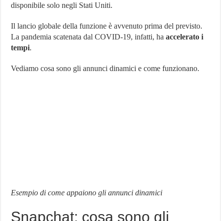
disponibile solo negli Stati Uniti.
Dinamici
in
Tutto
Il lancio globale della funzione è avvenuto prima del previsto.
il
La pandemia scatenata dal COVID-19, infatti, ha
accelerato i
Mondo
tempi
.
Vediamo cosa sono gli annunci dinamici e come funzionano.
Esempio di come appaiono gli annunci dinamici
Snapchat: cosa sono gli