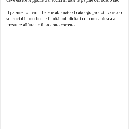
deve essere leggibile dal social in tutte le pagine del nostro sito.
Il parametro item_id viene abbinato al catalogo prodotti caricato
sul social in modo che l’unità pubblicitaria dinamica riesca a
mostrare all’utente il prodotto corretto.