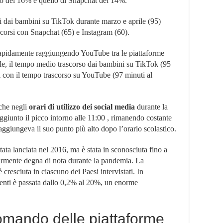
uto del 16% e quello di Snapchat del 14%.
si dai bambini su TikTok durante marzo e aprile (95)
scorsi con Snapchat (65) e Instagram (60).
rapidamente raggiungendo YouTube tra le piattaforme
ile, il tempo medio trascorso dai bambini su TikTok (95
ari con il tempo trascorso su YouTube (97 minuti al
che negli
orari di utilizzo dei social media
durante la
aggiunto il picco intorno alle 11:00 , rimanendo costante
raggiungeva il suo punto più alto dopo l’orario scolastico.
stata lanciata nel 2016, ma è stata in sconosciuta fino a
larmente degna di nota durante la pandemia. La
 cresciuta in ciascuno dei Paesi intervistati. In
utenti è passata dallo 0,2% al 20%, un enorme
omando delle piattaforme