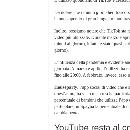
L’utilizzo quotidiano di TikTok è cresci
Da notare che i minuti giornalieri trascor
hanno superato di gran lunga i minuti tra
Inoltre, possiamo notare che TikTok sta 
video più utilizzate. Durante marzo e apr
minuti al giorno), infatti, è stato quasi p
giorno).
L’influenza della pandemia è evidente an
giornata. A marzo e aprile, l’utilizzo ha r
fino alle 20:00. A febbraio, invece, esso 
Houseparty
, l’app social di video che è 
quest’anno, ha visto una crescita partico
percentuale di bambini che utilizza l’app è
particolare, in Spagna la percentuale di 
cambiamento.
YouTube resta al c