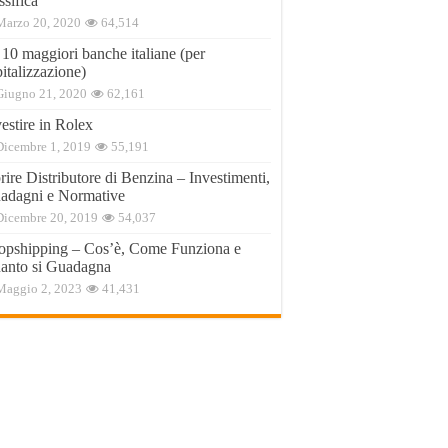
ssifica
Marzo 20, 2020
64,514
 10 maggiori banche italiane (per
italizzazione)
Giugno 21, 2020
62,161
estire in Rolex
Dicembre 1, 2019
55,191
ire Distributore di Benzina – Investimenti,
adagni e Normative
Dicembre 20, 2019
54,037
opshipping – Cos’è, Come Funziona e
anto si Guadagna
Maggio 2, 2023
41,431