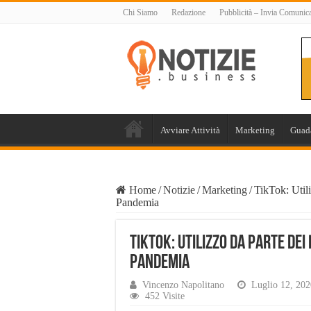
Chi Siamo
Redazione
Pubblicità – Invia Comunic
Avviare Attività
Marketing
Guad
Home
/
Notizie
/
Marketing
/
TikTok: Util
Pandemia
TikTok: Utilizzo da Parte de
Pandemia
Vincenzo Napolitano
Luglio 12, 202
452 Visite