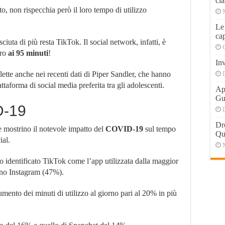
cla
o, non rispecchia però il loro tempo di utilizzo
Le
cap
iuta di più resta TikTok. Il social network, infatti, è
ero
ai 95 minuti
!
Inv
flette anche nei recenti dati di Piper Sandler, che hanno
attaforma di social media preferita tra gli adolescenti.
Apr
Gu
D-19
Dr
e mostrino il notevole impatto del
COVID-19
sul tempo
Qu
ial.
o identificato TikTok come l’app utilizzata dalla maggior
ino Instagram (47%).
umento dei minuti di utilizzo al giorno pari al 20% in più