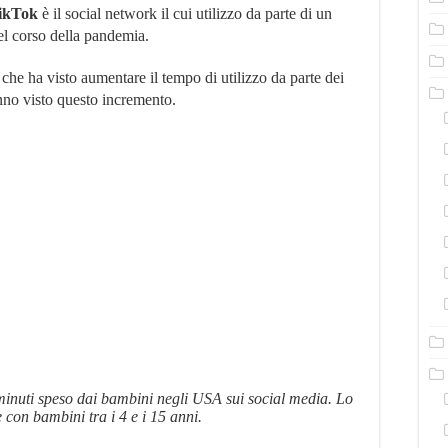
da
ikTok
è il social network il cui utilizzo da parte di un
Parte
el corso della pandemia.
dei
Bambini
Cresciuto
 che ha visto aumentare il tempo di utilizzo da parte dei
Molto
anno visto questo incremento.
Durante
la
Pandemia
 minuti speso dai bambini negli USA sui social media. Lo
 con bambini tra i 4 e i 15 anni.