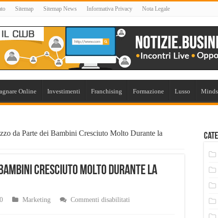
ato
Sitemap
Sitemap News
Informativa Privacy
Nota Legale
agnare Online
Investimenti
Franchising
Formazione
Lusso
Minds
izzo da Parte dei Bambini Cresciuto Molto Durante la
Cate
i Bambini Cresciuto Molto Durante la
su
0
Marketing
Commenti disabilitati
TikTok:
Utilizzo