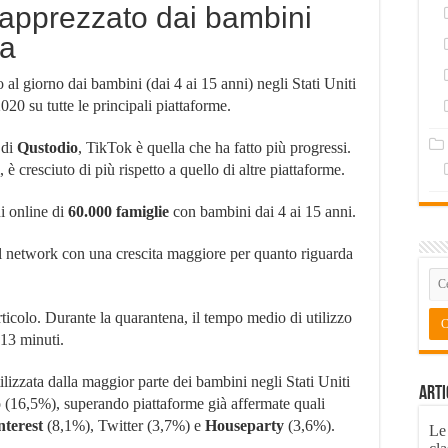
ù apprezzato dai bambini
ia
 al giorno dai bambini (dai 4 ai 15 anni) negli Stati Uniti
020 su tutte le principali piattaforme.
di
Qustodio
, TikTok è quella che ha fatto più progressi.
, è cresciuto di più rispetto a quello di altre piattaforme.
ni online di
60.000 famiglie
con bambini dai 4 ai 15 anni.
al network con una crescita maggiore per quanto riguarda
rticolo. Durante la quarantena, il tempo medio di utilizzo
 13 minuti.
tilizzata dalla maggior parte dei bambini negli Stati Uniti
Arti
 (16,5%), superando piattaforme già affermate quali
nterest
(8,1%), Twitter (3,7%) e
Houseparty
(3,6%).
Le