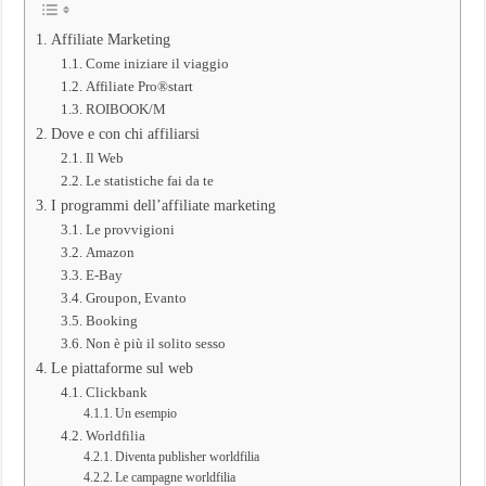
e
Quanto
Affiliate Marketing
si
Come iniziare il viaggio
Guadagna?
Affiliate Pro®start
ROIBOOK/M
Dove e con chi affiliarsi
Il Web
Le statistiche fai da te
I programmi dell’affiliate marketing
Le provvigioni
Amazon
E-Bay
Groupon, Evanto
Booking
Non è più il solito sesso
Le piattaforme sul web
Clickbank
Un esempio
Worldfilia
Diventa publisher worldfilia
Le campagne worldfilia