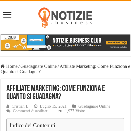
Home
/
Guadagnare Online
/
Affiliate Marketing: Come Funziona e
Quanto si Guadagna?
Affiliate Marketing: Come Funziona e
Quanto si Guadagna?
Cristian L
Luglio 15, 2021
Guadagnare Online
su
Commenti disabilitati
1,977 Visite
Affiliate
Marketing:
Indice dei Contenuti
Come
Funziona