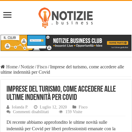
Home
/
Notizie
/
Fisco
/
Imprese del turismo, come accedere alle
ultime indennità per Covid
Imprese del turismo, come accedere alle
ultime indennità per Covid
Iolanda P.
Luglio 12, 2020
Fisco
su
Commenti disabilitati
159 Visite
Imprese
del
Di recente abbiamo approfondito le ultime novità sulle
turismo,
indennità per Covid per liberi professionisti emanate con la
come