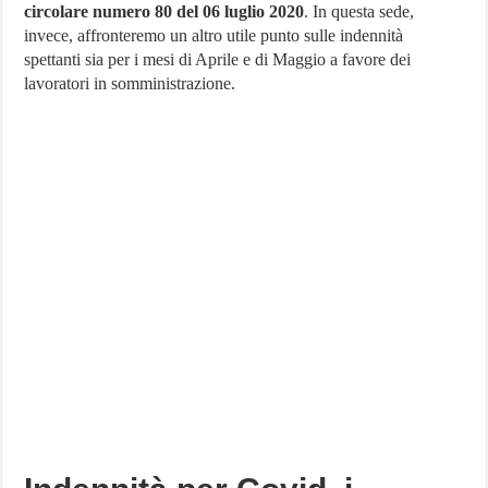
circolare numero 80 del 06 luglio 2020
. In questa sede,
accedere
alle
invece, affronteremo un altro utile punto sulle indennità
ultime
spettanti sia per i mesi di Aprile e di Maggio a favore dei
indennità
per
lavoratori in somministrazione.
Covid