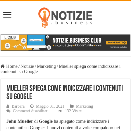
Home
/
Notizie
/
Marketing
/
Mueller spiega come indicizzare i
contenuti su Google
Mueller spiega come indicizzare i contenuti
su Google
Barbara
Maggio 31, 2021
Marketing
su
Commenti disabilitati
132 Visite
Mueller
spiega
John Mueller
di
Google
ha spiegato come indicizzare i
come
contenuti su Google: i nuovi contenuti a volte compaiono nei
indicizzare