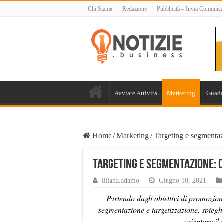
Chi Siamo
Redazione
Pubblicità – Invia Comunic
Avviare Attività
Marketing
Guada
Home
/
Marketing
/
Targeting e segmentazi
Targeting e segmentazione: c
liliana.adamo
Giugno 10, 2021
Partendo dagli obiettivi di promozion
segmentazione e targetizzazione, spiegh
orientare il