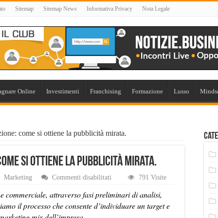
ato
Sitemap
Sitemap News
Informativa Privacy
Nota Legale
gnare Online
Investimenti
Franchising
Formazione
Lusso
Minds
one: come si ottiene la pubblicità mirata.
Cate
ome si ottiene la pubblicità mirata.
su
Marketing
Commenti disabilitati
791 Visite
Targeting
e
e commerciale, attraverso fasi preliminari di analisi,
segmentazione:
iamo il processo che consente d’individuare un target e
come
 marketing mix dell’impresa.
si