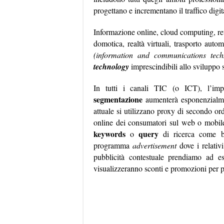
progettano e incrementano il traffico digit
Informazione online, cloud computing, ret
domotica, realtà virtuali, trasporto aut
(information and communications tech
technology
imprescindibili allo sviluppo
In tutti i canali TIC (o ICT), l’im
segmentazione
aumenterà esponenzialme
attuale si utilizzano proxy di secondo ord
online dei consumatori sul web o mobile, 
keywords
query
o
di ricerca come ba
programma
advertisement
dove i relati
pubblicità contestuale prendiamo ad e
visualizzeranno sconti e promozioni per p