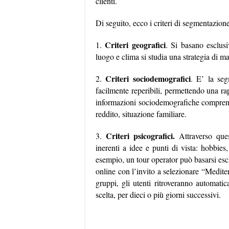
clienti.
Di seguito, ecco i criteri di segmentazione 
Criteri geografici
1.
. Si basano esclusi
luogo e clima si studia una strategia di m
Criteri sociodemografici
2.
. E’ la se
facilmente reperibili, permettendo una ra
informazioni sociodemografiche comprendon
reddito, situazione familiare.
Criteri psicografici.
3.
Attraverso que
inerenti a idee e punti di vista: hobbies
esempio, un tour operator può basarsi escl
online con l’invito a selezionare “Medite
gruppi, gli utenti ritroveranno automati
scelta, per dieci o più giorni successivi.