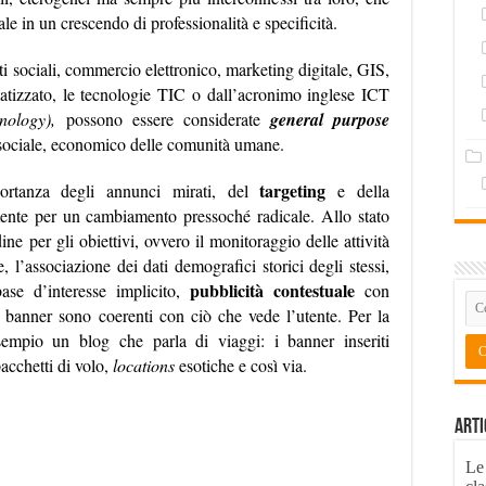
ale in un crescendo di professionalità e specificità.
i sociali, commercio elettronico, marketing digitale, GIS,
omatizzato, le tecnologie TIC o dall’acronimo inglese ICT
nology),
possono essere considerate
general purpose
 sociale, economico delle comunità umane.
targeting
portanza degli annunci mirati, del
e della
nte per un cambiamento pressoché radicale. Allo stato
ine per gli obiettivi, ovvero il monitoraggio delle attività
l’associazione dei dati demografici storici degli stessi,
pubblicità contestuale
se d’interesse implicito,
con
vi banner sono coerenti con ciò che vede l’utente. Per la
sempio un blog che parla di viaggi: i banner inseriti
acchetti di volo,
locations
esotiche e così via.
Arti
Le