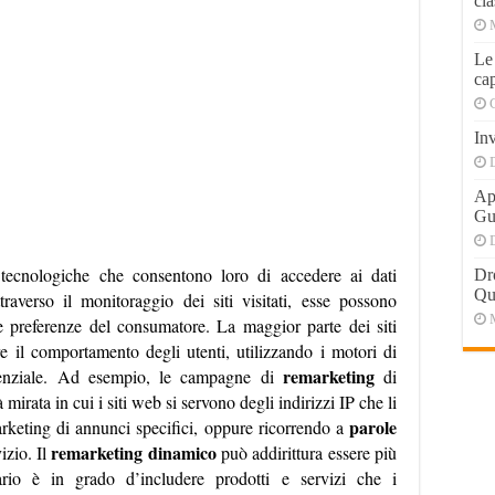
cla
Le
cap
Inv
Apr
Gu
 tecnologiche che consentono loro di accedere ai dati
Dr
Qu
traverso il monitoraggio dei siti visitati, esse possono
le preferenze del consumatore. La maggior parte dei siti
e il comportamento degli utenti, utilizzando i motori di
remarketing
tenziale. Ad esempio, le campagne di
di
irata in cui i siti web si servono degli indirizzi IP che li
parole
arketing di annunci specifici, oppure ricorrendo a
remarketing dinamico
izio. Il
può addirittura essere più
ario è in grado d’includere prodotti e servizi che i