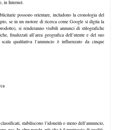
, in Internet.
licitarie possono orientare, includono la cronologia del
pio, se in un motore di ricerca come Google si digita la
prodotto), si renderanno visibili annunci di stilografiche
che, finalizzati all’area geografica dell’utente e del suo
 scala qualitativa l’annuncio è influenzato da cinque
rca
ì classificati, stabiliscono l’idoneità o meno dell’annuncio,
one, ecc. In altre parole, più alto è il punteggio di qualità,