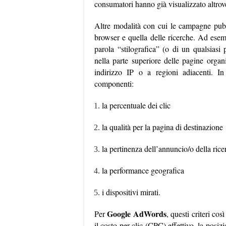
consumatori hanno già visualizzato altrove
Altre modalità con cui le campagne pubb
browser e quella delle ricerche. Ad esem
parola “stilografica” (o di un qualsiasi 
nella parte superiore delle pagine organi
indirizzo IP o a regioni adiacenti. In
componenti:
la percentuale dei clic
la qualità per la pagina di destinazione
la pertinenza dell’annuncio/o della rice
la performance geografica
i dispositivi mirati.
Google AdWords
Per
, questi criteri cos
il costo per clic (CPC) effettivo, la posizi