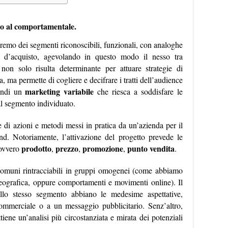
co al comportamentale.
remo dei segmenti riconoscibili, funzionali, con analoghe
oni d’acquisto, agevolando in questo modo il nesso tra
on solo risulta determinante per attuare strategie di
ma permette di cogliere e decifrare i tratti dell’audience
marketing variabile
indi un
che riesca a soddisfare le
al segmento individuato.
 di azioni e metodi messi in pratica da un’azienda per il
d. Notoriamente, l’attivazione del progetto prevede le
prodotto
prezzo
promozione
punto vendita
 ovvero
,
,
,
.
comuni rintracciabili in gruppi omogenei (come abbiamo
geografica, oppure comportamenti e movimenti online). Il
ello stesso segmento abbiano le medesime aspettative,
ommerciale o a un messaggio pubblicitario. Senz’altro,
ttiene un’analisi più circostanziata e mirata dei potenziali