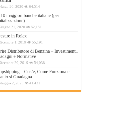
ssifica
Marzo 20, 2020
64,514
 10 maggiori banche italiane (per
italizzazione)
Giugno 21, 2020
62,161
estire in Rolex
Dicembre 1, 2019
55,191
ire Distributore di Benzina – Investimenti,
adagni e Normative
Dicembre 20, 2019
54,038
opshipping – Cos’è, Come Funziona e
anto si Guadagna
Maggio 2, 2023
41,431