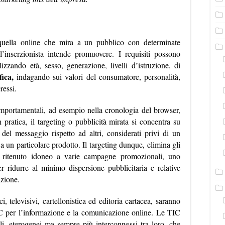
ottiene
la
pubblicità
mirata.
o quella online che mira a un pubblico con determinate
 l’inserzionista intende promuovere. I requisiti possono
lizzando età, sesso, generazione, livelli d’istruzione, di
fica,
indagando sui valori del consumatore, personalità,
ressi.
omportamentali, ad esempio nella cronologia del browser,
In pratica, il targeting o pubblicità mirata si concentra su
 del messaggio rispetto ad altri, considerati privi di un
i a un particolare prodotto. Il targeting dunque, elimina gli
 ritenuto idoneo a varie campagne promozionali, uno
r ridurre al minimo dispersione pubblicitaria e relative
azione.
ci, televisivi, cartellonistica ed editoria cartacea, saranno
C per l’informazione e la comunicazione online. Le TIC
ali, eterogenei ma sempre più interconnessi tra loro, che