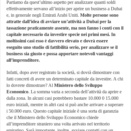
Partiamo da quest’ultimo aspetto per analizzare quanti soldi
effettivamente servano all’inizio per aprire un business a Dubai
e, in generale negli Emirati Arabi Uniti.
Molte persone sono
attratte dall’idea di avviare un’attività a Dubai per la
tassazione praticamente assente, ma non fanno i conti con il
capitale necessario da investire specie nei primi mesi. In
moltissimi casi esso è davvero elevato e dovrà essere
eseguito uno studio di fattibilità serio, per analizzare se il
business sia giusto e possa apportare notevoli vantaggi
all’imprenditore.
Infatti, dopo aver registrato la società, si dovrà dimostrare con
fatti concreti di avere un determinato capitale da investire. A chi
lo dovrete dimostrare? Al
Ministero dello Sviluppo
Economico
. La somma varia a seconda dell’attività da aprire e
dalla zona. In alcuni casi potrebbero bastare 10.000 0 15.000
euro iniziali, mentre in altri casi si può anche arrivare a superare
i 50.000 euro. Questo capitale iniziale è una sorta di garanzia
che il Ministero dello Sviluppo Economico chiede
all’imprenditore straniero una volta arrivato nel territorio
emiratino. Sarà importante, inoltre, avviare contatti con un