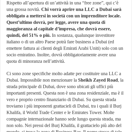
Rispetto all’apertura di un’attività in una “free zone”, qui c’è
una grossa novità.
Chi vorrà aprire una LLC a Dubai sarà
obbligato a mettersi in società con un imprenditore locale.
Quest’ultimo dovrà, per legge, avere una quota di
maggioranza al capitale d’impresa, che dovrà essere,
quindi, del 51% o più.
In sostanza, qualunque investitore
italiano o di un altro Paese potrà fare business a Dubai (ed
emettere fattura ai clienti degli Emirati Arabi Uniti) solo con un
socio emiratino. Inoltre, dovrà obbligatoriamente avere una
quota di minoranza nell’attività.
Ci sono zone specifiche molto adatte per costituire una LLC a
Dubai. Impossibile non menzionare la
Sheikh Zayed Road
, la
strada principale di Dubai, dove sono ubicati gli uffici più
importanti presenti. Questa non è una zona residenziale, ma è il
vero e proprio centro finanziario di Dubai. Su questa strada
troviamo i più imponenti grattacieli di Dubai, tra i quali il Burj
Khalifa, il World Trade Center e le Emirates Tower. Molte
compagnie internazionale hanno sede lungo questa strada, ma
non solo. Nei pressi del Burj Khalifa, il grattacielo più alto del
mondo, si trova la zona di Business Bay. Il nome stesso di tale