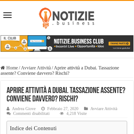
Home
/
Avviare Attività
/
Aprire attività a Dubai. Tassazione
assente? Conviene davvero? Rischi?
Aprire attività a Dubai. Tassazione assente?
Conviene davvero? Rischi?
Andrea Giove
Febbraio 27, 2020
Avviare Attività
su
Commenti disabilitati
4,218 Visite
Aprire
attività
Indice dei Contenuti
a
Dubai.