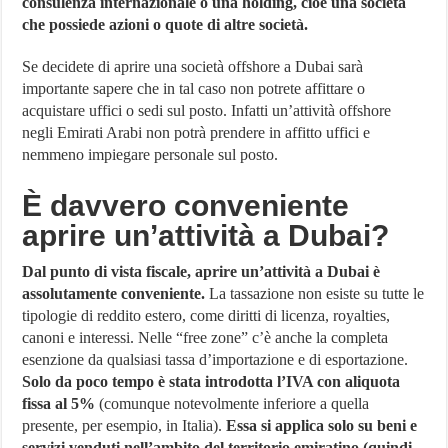
consulenza internazionale o una holding, cioè una società
che possiede azioni o quote di altre società.
Se decidete di aprire una società offshore a Dubai sarà
importante sapere che in tal caso non potrete affittare o
acquistare uffici o sedi sul posto. Infatti un’attività offshore
negli Emirati Arabi non potrà prendere in affitto uffici e
nemmeno impiegare personale sul posto.
È davvero conveniente
aprire un’attività a Dubai?
Dal punto di vista fiscale, aprire un’attività a Dubai è
assolutamente conveniente.
La tassazione non esiste su tutte le
tipologie di reddito estero, come diritti di licenza, royalties,
canoni e interessi. Nelle “free zone” c’è anche la completa
esenzione da qualsiasi tassa d’importazione e di esportazione.
Solo da poco tempo è stata introdotta l’IVA con aliquota
fissa al 5%
(comunque notevolmente inferiore a quella
presente, per esempio, in Italia).
Essa si applica solo su beni e
servizi venduti nell’ambito del territorio emiratino (quindi