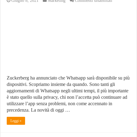
su
Giugno 8, 2021
Marketing
Commenti disabilitati
Whatsapp
stesso
account
su
più
dispositivi:
ecco
quando
Zuckerberg ha annunciato che Whatsapp sarà disponibile su più
dispositivi. Scopriamo insieme da quando. Sono tanti gli
aggiornamenti di Whatsapp negli ultimi tempi, il più importante
è stato quello sulla privacy, chi non l’accetta può continuare ad
utilizzare l’app senza problemi, non come accennato in
precedenza. La novità di oggi …
Leggi »