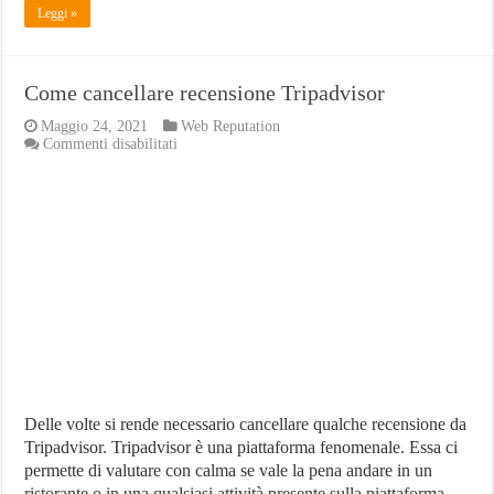
Leggi »
Come cancellare recensione Tripadvisor
Maggio 24, 2021
Web Reputation
su
Commenti disabilitati
Come
cancellare
recensione
Tripadvisor
Delle volte si rende necessario cancellare qualche recensione da
Tripadvisor. Tripadvisor è una piattaforma fenomenale. Essa ci
permette di valutare con calma se vale la pena andare in un
ristorante o in una qualsiasi attività presente sulla piattaforma.