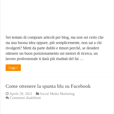
conviene
Sei tentato di comprare articoli per blog, ma non sei certo che
sia una buona idea oppure, più semplicemente, non sai a chi
rivolgerti? Metti da parte dubbi e timori perché, se desideri
ottenere un buon posizionamento sui motori di ricerca, un
lavoro professionale ti darà più risultati del fai …
Leggi »
Come ottenere la spunta blu su Facebook
Aprile 28, 2021
Social Media Marketing
su
Commenti disabilitati
Come
ottenere
la
spunta