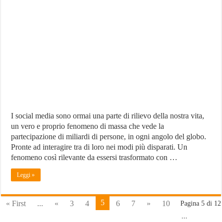
Followers
e
Likes
I social media sono ormai una parte di rilievo della nostra vita,
un vero e proprio fenomeno di massa che vede la
partecipazione di miliardi di persone, in ogni angolo del globo.
Pronte ad interagire tra di loro nei modi più disparati. Un
fenomeno così rilevante da essersi trasformato con …
Leggi »
5
« First
...
«
3
4
6
7
»
10
Pagina 5 di 12
...