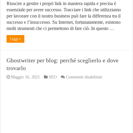
Riuscire a gestire i propri link in maniera rapida e precisa è
essenziale per avere successo. Tracciare i link che utilizziamo
per lavorare con il nostro business può fare la differenza tra il
successo e l’insuccesso. Su Internet, fortunatamente, esistono
molti strumenti che ci permettono di fare ciò. In questo …
Leggi »
Ghostwriter per blog: perché sceglierlo e dove
trovarlo
su
Maggio 16, 2021
SEO
Commenti disabilitati
Ghostwriter
per
blog:
perché
sceglierlo
e
dove
trovarlo