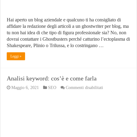
Hai aperto un blog aziendale e qualcuno ti ha consigliato di
affidare la redazione degli articoli a un ghostwriter per blog, ma
tu non hai idea di che tipo di figura professionale sia? No, non
dovrai contattare i Ghostbusters perché catturino l’ectoplasma di
Shakespeare, Plinio o Trilussa, e lo costringano …
Leggi »
Analisi keyword: cos’è e come farla
su
Maggio 6, 2021
SEO
Commenti disabilitati
Analisi
keyword:
cos’è
e
come
farla