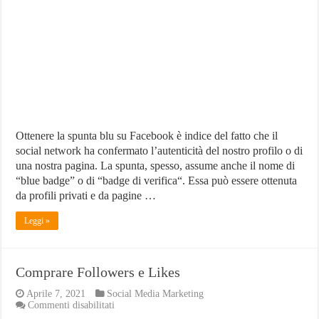
blu
su
Facebook
Ottenere la spunta blu su Facebook è indice del fatto che il
social network ha confermato l’autenticità del nostro profilo o di
una nostra pagina. La spunta, spesso, assume anche il nome di
“blue badge” o di “badge di verifica“. Essa può essere ottenuta
da profili privati e da pagine …
Leggi »
Comprare Followers e Likes
Aprile 7, 2021
Social Media Marketing
su
Commenti disabilitati
Comprare