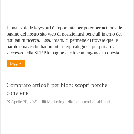
L’analisi delle keyword è importante per poter permettere alle
pagine del nostro sito web di posizionarsi bene all’interno dei
risultati di ricerca. Essa, infatti, ci permette di trovare quelle
parole chiave che hanno tutti i requisiti giusti per portare al
successo nella SERP le pagine che le contengono. In questa …
Leggi »
Comprare articoli per blog: scopri perché
conviene
su
Aprile 30, 2021
Marketing
Commenti disabilitati
Comprare
articoli
per
blog:
scopri
perché