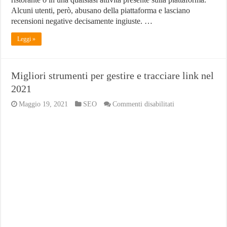
Alcuni utenti, però, abusano della piattaforma e lasciano
recensioni negative decisamente ingiuste. …
Leggi »
Migliori strumenti per gestire e tracciare link nel
2021
su
Maggio 19, 2021
SEO
Commenti disabilitati
Migliori
strumenti
per
gestire
e
tracciare
link
nel
2021