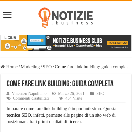
Home
/
Marketing
/
SEO
/
Come fare link building: guida completa
Come fare link building: guida completa
Vincenzo Napolitano
Marzo 26, 2021
SEO
su
Commenti disabilitati
434 Visite
Come
fare
Imparare come fare link building è importantissimo. Questa
link
tecnica SEO
, infatti, permette alle pagine di un sito web di
building:
posizionarsi tra i primi risultati di ricerca.
guida
completa