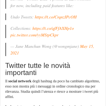
for now, including paid features like:
Undo Tweets:
https://t.co/CrqnzIPcOH
Collections:
https://t.co/qfFfAXHp1o
pic.twitter.com/yyMStpCkpr
— Jane Manchun Wong (@wongmjane)
May 15,
2021
Twitter tutte le novità
importanti
Il
social network
degli hashtag da poco ha cambiato algoritmo,
esso non mostra più i messaggi in ordine cronologico ma per
rilevanza. Studia quindi l’utenza e riesce a mostrare i tweet più
affini.