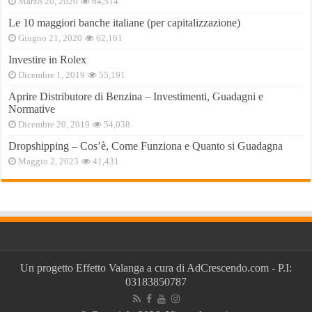
Marzo 20, 2020
64,514
Le 10 maggiori banche italiane (per capitalizzazione)
Giugno 21, 2020
62,161
Investire in Rolex
Dicembre 1, 2019
55,191
Aprire Distributore di Benzina – Investimenti, Guadagni e
Normative
Dicembre 20, 2019
54,038
Dropshipping – Cos’è, Come Funziona e Quanto si Guadagna
Maggio 2, 2023
41,431
Un progetto
Effetto Valanga
a cura di
AdCrescendo.com
- P.I:
03183850787