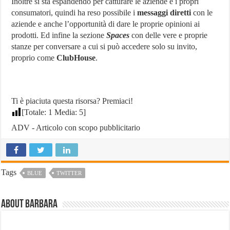
Inoltre si sta espandendo per catturare le aziende e i propri
consumatori, quindi ha reso possibile i
messaggi diretti
con le
aziende e anche l’opportunità di dare le proprie opinioni ai
prodotti. Ed infine la sezione
Spaces
con delle vere e proprie
stanze per conversare a cui si può accedere solo su invito,
proprio come
ClubHouse
.
Ti è piaciuta questa risorsa? Premiaci!
[Totale:
1
Media:
5
]
ADV - Articolo con scopo pubblicitario
Tags
BLUE
TWITTER
About Barbara