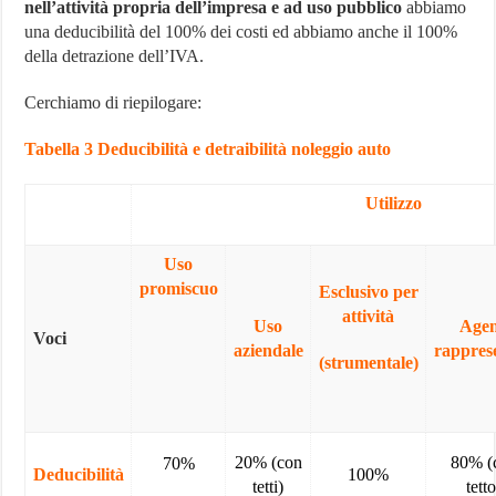
nell’attività propria dell’impresa e ad uso pubblico
abbiamo
una deducibilità del 100% dei costi ed abbiamo anche il 100%
della detrazione dell’IVA.
Cerchiamo di riepilogare:
Tabella 3 Deducibilità e detraibilità noleggio auto
Utilizzo
Uso
promiscuo
Esclusivo per
attività
Uso
Agen
Voci
aziendale
rapprese
(strumentale)
20% (con
80% (
70%
Deducibilità
100%
tetti)
tetto