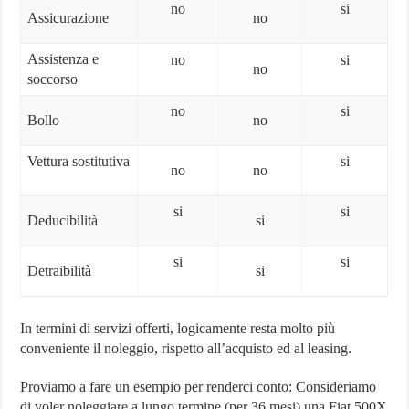
no
si
Assicurazione
no
Assistenza e
no
si
no
soccorso
no
si
Bollo
no
Vettura sostitutiva
si
no
no
si
si
Deducibilità
si
si
si
Detraibilità
si
In termini di servizi offerti, logicamente resta molto più
conveniente il noleggio, rispetto all’acquisto ed al leasing.
Proviamo a fare un esempio per renderci conto: Consideriamo
di voler noleggiare a lungo termine (per 36 mesi) una Fiat 500X