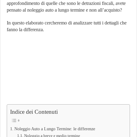
approfondimento di quelle che sono le detrazioni fiscali, avete
Termine
per
pensato al noleggio auto a lungo termine e non all’acquisto?
Partita
Iva:
In questo elaborato cercheremo di analizzare tutti i dettagli che
Conviene?
Meglio
fanno la differenza.
acquisto?
Indice dei Contenuti
Noleggio Auto a Lungo Termine: le differenze
Noleggio a breve e medio termine