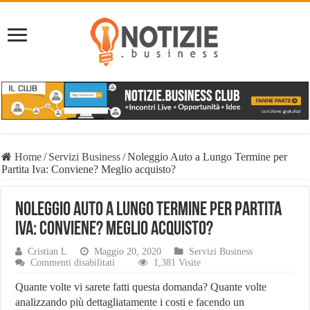
Home
/
Servizi Business
/
Noleggio Auto a Lungo Termine per
Partita Iva: Conviene? Meglio acquisto?
Noleggio Auto a Lungo Termine per Partita
Iva: Conviene? Meglio acquisto?
Cristian L
Maggio 20, 2020
Servizi Business
su
Commenti disabilitati
1,381 Visite
Noleggio
Auto
Quante volte vi sarete fatti questa domanda? Quante volte
a
analizzando più dettagliatamente i costi e facendo un
Lungo