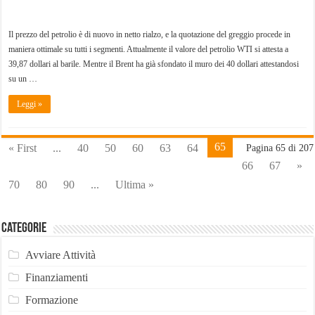
Il prezzo del petrolio è di nuovo in netto rialzo, e la quotazione del greggio procede in
maniera ottimale su tutti i segmenti. Attualmente il valore del petrolio WTI si attesta a
39,87 dollari al barile. Mentre il Brent ha già sfondato il muro dei 40 dollari attestandosi
su un …
Leggi »
65
« First
...
40
50
60
63
64
Pagina 65 di 207
66
67
»
70
80
90
...
Ultima »
Categorie
Avviare Attività
Finanziamenti
Formazione