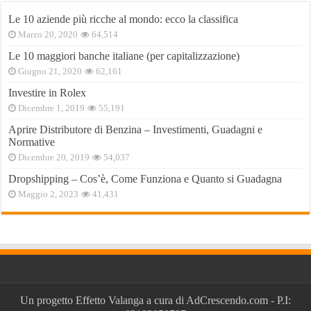
Le 10 aziende più ricche al mondo: ecco la classifica
Marzo 20, 2020
64,514
Le 10 maggiori banche italiane (per capitalizzazione)
Giugno 21, 2020
62,161
Investire in Rolex
Dicembre 1, 2019
55,191
Aprire Distributore di Benzina – Investimenti, Guadagni e
Normative
Dicembre 20, 2019
54,037
Dropshipping – Cos’è, Come Funziona e Quanto si Guadagna
Maggio 2, 2023
41,431
Un progetto
Effetto Valanga
a cura di
AdCrescendo.com
- P.I: