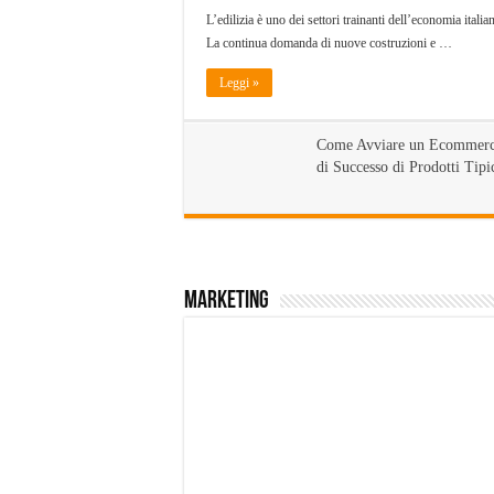
L’edilizia è uno dei settori trainanti dell’economia italia
La continua domanda di nuove costruzioni e …
Leggi »
Come Avviare un Ecommer
di Successo di Prodotti Tipi
Marketing