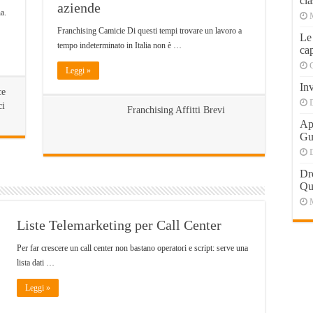
cla
aziende
na.
Franchising Camicie Di questi tempi trovare un lavoro a
Le
tempo indeterminato in Italia non è …
cap
Leggi »
Inv
ce
ci
Franchising Affitti Brevi
Apr
Gu
Dr
Qu
Liste Telemarketing per Call Center
Per far crescere un call center non bastano operatori e script: serve una
lista dati …
Leggi »