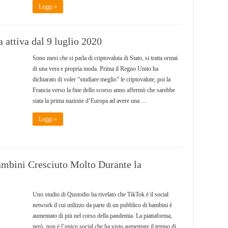
Leggi »
a attiva dal 9 luglio 2020
Sono mesi che si parla di criptovaluta di Stato, si tratta ormai
di una vera e propria moda. Prima il Regno Unito ha
dichiarato di voler “studiare meglio” le criptovalute, poi la
Francia verso la fine dello scorso anno affermò che sarebbe
stata la prima nazione d’Europa ad avere una …
Leggi »
Bambini Cresciuto Molto Durante la
Uno studio di Qustodio ha rivelato che TikTok è il social
network il cui utilizzo da parte di un pubblico di bambini è
aumentato di più nel corso della pandemia. La piattaforma,
però, non è l’unico social che ha visto aumentare il tempo di