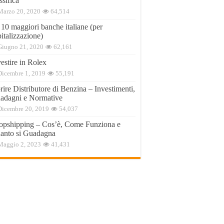
ssifica
Marzo 20, 2020
64,514
 10 maggiori banche italiane (per
italizzazione)
Giugno 21, 2020
62,161
estire in Rolex
Dicembre 1, 2019
55,191
ire Distributore di Benzina – Investimenti,
adagni e Normative
Dicembre 20, 2019
54,037
opshipping – Cos’è, Come Funziona e
anto si Guadagna
Maggio 2, 2023
41,431