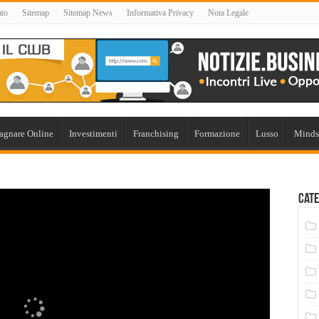
ato
Sitemap
Sitemap News
Informativa Privacy
Nota Legale
agnare Online
Investimenti
Franchising
Formazione
Lusso
Minds
Cate