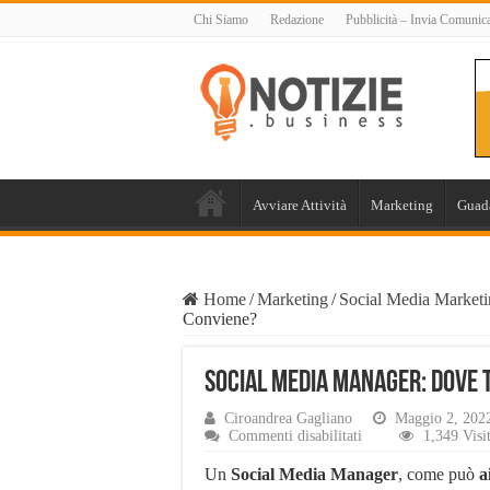
Chi Siamo
Redazione
Pubblicità – Invia Comunic
Avviare Attività
Marketing
Guad
Home
/
Marketing
/
Social Media Market
Conviene?
Social Media Manager: Dove 
Ciroandrea Gagliano
Maggio 2, 202
su
Commenti disabilitati
1,349 Visi
Social
Media
Un
Social Media Manager
, come può
a
Manager: