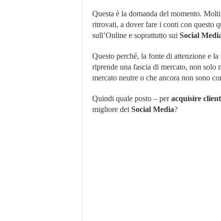
Dove
Questa è la domanda del momento. Molt
Trovarlo?
Quanto
ritrovati, a dover fare i conti con questo q
Costa?
sull’Online e soprattutto sui
Social Medi
Conviene?
Questo perché, la fonte di attenzione e la v
riprende una fascia di mercato, non solo mo
mercato neutre o che ancora non sono cons
Quindi quale posto – per
acquisire client
migliore dei
Social Media
?