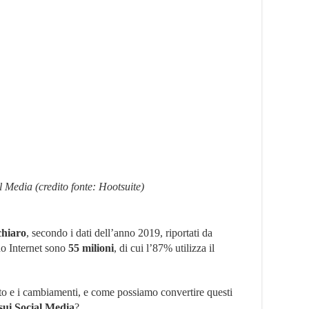
l Media (credito fonte: Hootsuite)
chiaro
, secondo i dati dell’anno 2019, riportati da
ano Internet sono
55 milioni
, di cui l’87% utilizza il
tto e i cambiamenti, e come possiamo convertire questi
sui Social Media
?