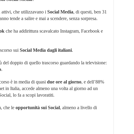
ni attivi, che utilizzavano i
Social Media
, di questi, ben 31
anno tende a salire e mai a scendere, senza sorpresa.
Tok
che ha addirittura scavalcato Instagram, Facebook e
scorso sui
Social Media dagli italiani
.
più del doppio di quello trascorso guardando la televisione:
o
.
scorso è in media di quasi
due ore al giorno
, e dell’88%
et in Italia, accede almeno una volta al giorno ad un
cial, lo fa a scopi lavoratiti.
à, che le
opportunità sui Social
, almeno a livello di