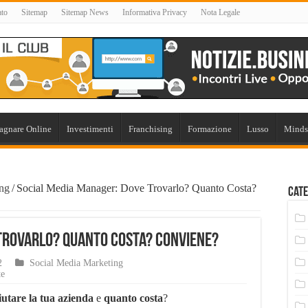
ato
Sitemap
Sitemap News
Informativa Privacy
Nota Legale
agnare Online
Investimenti
Franchising
Formazione
Lusso
Minds
ing
/
Social Media Manager: Dove Trovarlo? Quanto Costa?
Cate
Trovarlo? Quanto Costa? Conviene?
2
Social Media Marketing
te
iutare la tua azienda
e
quanto costa
?