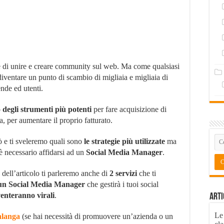
ne di unire e creare community sul web. Ma come qualsiasi
diventare un punto di scambio di migliaia e migliaia di
ende ed utenti.
 degli strumenti più potenti
per fare acquisizione di
, per aumentare il proprio fatturato.
ò e ti sveleremo quali sono
le strategie più utilizzate
ma
è necessario affidarsi ad un
Social Media Manager
.
 dell’articolo ti parleremo anche di
2 servizi
che ti
n Social Media Manager
che gestirà i tuoi social
venteranno virali
.
Arti
Le
alanga
(se hai necessità di promuovere un’azienda o un