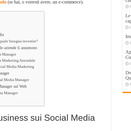
cla
ndo
(se hai, o vorresti avere, un e-commerce).
Le
cap
dia
Inv
 quale bisogna investire?
le aziende li assumono
Apr
dia Manager
Gu
ia Marketing Aziendale
ocial Media Marketing
Dr
anager
Qu
ocial Media Manager
Manager sul Web
dia Manager
usiness sui Social Media