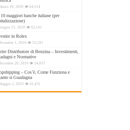
ssifica
Marzo 20, 2020
64,514
 10 maggiori banche italiane (per
italizzazione)
Giugno 21, 2020
62,161
estire in Rolex
Dicembre 1, 2019
55,191
ire Distributore di Benzina – Investimenti,
adagni e Normative
Dicembre 20, 2019
54,037
opshipping – Cos’è, Come Funziona e
anto si Guadagna
Maggio 2, 2023
41,431