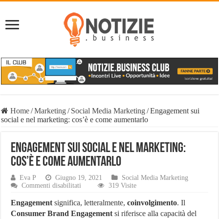
Home
/
Marketing
/
Social Media Marketing
/
Engagement sui
social e nel marketing: cos’è e come aumentarlo
Engagement sui social e nel marketing:
cos’è e come aumentarlo
Eva P
Giugno 19, 2021
Social Media Marketing
su
Commenti disabilitati
319 Visite
Engagement
sui
Engagement
significa, letteralmente,
coinvolgimento
. Il
social
Consumer Brand Engagement
si riferisce alla capacità del
e