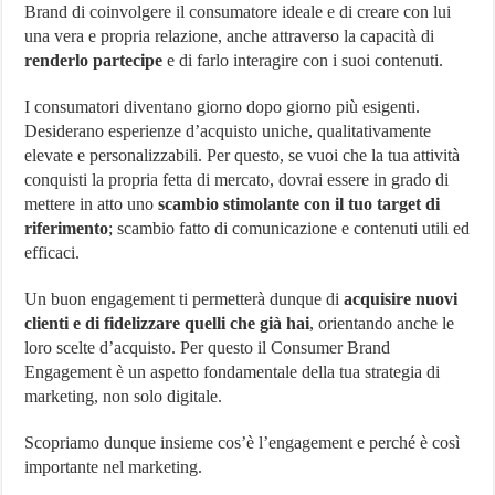
Brand di coinvolgere il consumatore ideale e di creare con lui
nel
marketing:
una vera e propria relazione, anche attraverso la capacità di
cos’è
renderlo partecipe
e di farlo interagire con i suoi contenuti.
e
come
aumentarlo
I consumatori diventano giorno dopo giorno più esigenti.
Desiderano esperienze d’acquisto uniche, qualitativamente
elevate e personalizzabili. Per questo, se vuoi che la tua attività
conquisti la propria fetta di mercato, dovrai essere in grado di
mettere in atto uno
scambio stimolante con il tuo target di
riferimento
; scambio fatto di comunicazione e contenuti utili ed
efficaci.
Un buon engagement ti permetterà dunque di
acquisire nuovi
clienti e di fidelizzare quelli che già hai
, orientando anche le
loro scelte d’acquisto. Per questo il Consumer Brand
Engagement è un aspetto fondamentale della tua strategia di
marketing, non solo digitale.
Scopriamo dunque insieme cos’è l’engagement e perché è così
importante nel marketing.