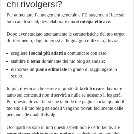
chi rivolgersi?
Per aumentare l’engagement generale e l’Engagement Rate sui
tuoi canali social, devi elaborare una
strategia efficace
.
Dopo aver studiato attentamente le caratteristiche del tuo target
di riferimento, dagli interessi al linguaggio utilizzato, dovrai:
scegliere
i social più adatti
a comunicare con esso;
stabilire il
tema
dominante del tuo blog aziendale;
elaborare un
piano editoriale
in grado di raggiungere lo
scopo.
In più, dovrai anche essere in grado di
farti trovare
: lavorare
tanto sui contenuti non ti servirà a nulla se nessuno li leggerà.
Per questo, dovrai far sì che tanto le tue pagine social quanto il
tuo sito e il tuo blog aziendali vengano trovati facilmente dalle
persone alle quali ti rivolgi.
Occuparti da solo di tutti questi aspetti non è certo facile.
Le
competenze richieste sono molte
e, se desideri ottenere dei