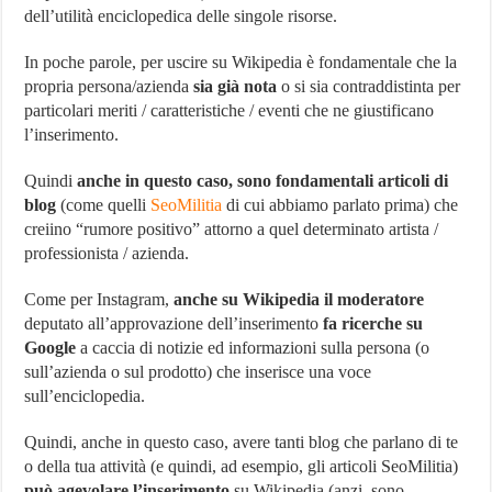
dell’utilità enciclopedica delle singole risorse.
In poche parole, per uscire su Wikipedia è fondamentale che la
propria persona/azienda
sia già nota
o si sia contraddistinta per
particolari meriti / caratteristiche / eventi che ne giustificano
l’inserimento.
Quindi
anche in questo caso, sono fondamentali articoli di
blog
(come quelli
SeoMilitia
di cui abbiamo parlato prima) che
creiino “rumore positivo” attorno a quel determinato artista /
professionista / azienda.
Come per Instagram,
anche su Wikipedia il moderatore
deputato all’approvazione dell’inserimento
fa ricerche su
Google
a caccia di notizie ed informazioni sulla persona (o
sull’azienda o sul prodotto) che inserisce una voce
sull’enciclopedia.
Quindi, anche in questo caso, avere tanti blog che parlano di te
o della tua attività (e quindi, ad esempio, gli articoli SeoMilitia)
può agevolare l’inserimento
su Wikipedia (anzi, sono