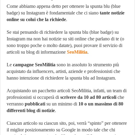
Come abbiamo appena detto per ottenere la spunta blu (blue
badge) su Instagram è fondamentale che ci siano
tante notizie
online su colui che la richiede
.
Se stai pensando di richiedere la spunta blu (blue badge) su
Instagram ma non hai notizie su siti online che parlano di te (o
sono troppo poche o molto datate), puoi provare il servizio di
articoli su blog di informazione
SeoMilitia
.
Le
campagne SeoMilitia
sono in assoluto lo strumento più
acquistato da influencers, artisti, aziende e professionisti che
hanno intenzione di richiedere la spunta blu ad Instagram.
Acquistando un pacchetto articoli SeoMilitia, infatti, un team di
professionisti si occuperà di
scrivere da 10 ad 80 articoli
che
verranno
pubblicati
su un minimo di
10 o un massimo di 80
differenti blog di notizie
.
Ciascun articolo su ciascun sito, poi, verrà “spinto” per ottenere
il miglior posizionamento su Google in modo tale che chi