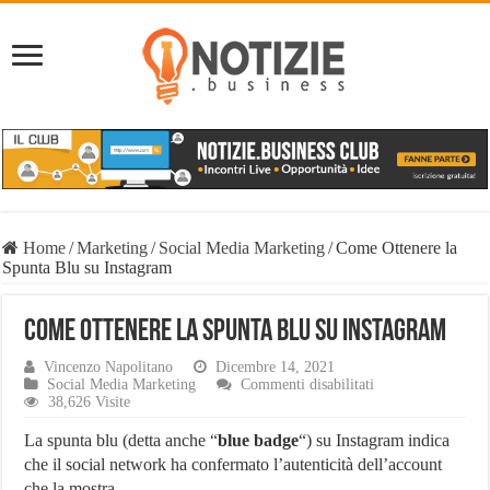
Home
/
Marketing
/
Social Media Marketing
/
Come Ottenere la
Spunta Blu su Instagram
Come Ottenere la Spunta Blu su Instagram
Vincenzo Napolitano
Dicembre 14, 2021
su
Social Media Marketing
Commenti disabilitati
Come
38,626 Visite
Ottenere
la
La spunta blu (detta anche “
blue badge
“) su Instagram indica
Spunta
che il social network ha confermato l’autenticità dell’account
Blu
che la mostra.
su