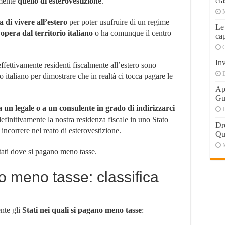
cla
amente
quello di esterovestizione
.
 di vivere all’estero
per poter usufruire di un regime
Le
opera dal territorio italiano
o ha comunque il centro
cap
Inv
effettivamente residenti fiscalmente all’estero sono
o italiano per dimostrare che in realtà ci tocca pagare le
Apr
Gu
 a un legale o a un consulente in grado di indirizzarci
definitivamente la nostra residenza fiscale in uno Stato
Dr
ncorrere nel reato di esterovestizione.
Qu
Stati dove si pagano meno tasse.
o meno tasse: classifica
ente gli
Stati nei quali si pagano meno tasse
: