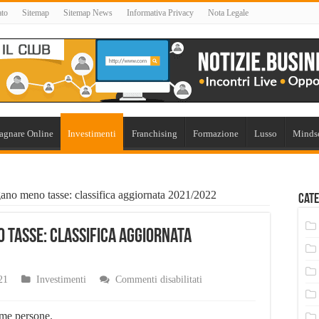
ato
Sitemap
Sitemap News
Informativa Privacy
Nota Legale
agnare Online
Investimenti
Franchising
Formazione
Lusso
Minds
agano meno tasse: classifica aggiornata 2021/2022
Cate
o tasse: classifica aggiornata
su
21
Investimenti
Commenti disabilitati
Stati
nei
quali
ime persone.