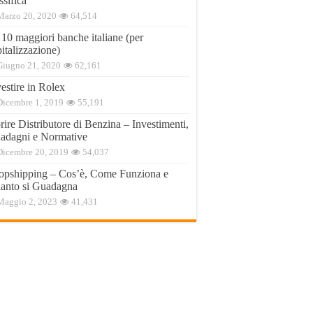
ssifica
Marzo 20, 2020
64,514
 10 maggiori banche italiane (per
italizzazione)
Giugno 21, 2020
62,161
estire in Rolex
Dicembre 1, 2019
55,191
ire Distributore di Benzina – Investimenti,
adagni e Normative
Dicembre 20, 2019
54,037
opshipping – Cos’è, Come Funziona e
anto si Guadagna
Maggio 2, 2023
41,431