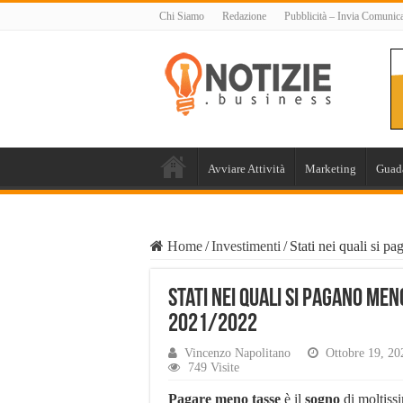
Chi Siamo
Redazione
Pubblicità – Invia Comunic
Avviare Attività
Marketing
Guad
Home
/
Investimenti
/
Stati nei quali si p
Stati nei quali si pagano men
2021/2022
Vincenzo Napolitano
Ottobre 19, 20
749 Visite
Pagare meno tasse
è il
sogno
di moltiss