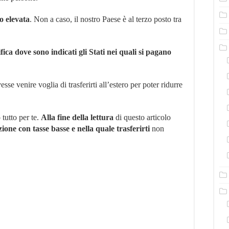
si
pagano
o elevata
. Non a caso, il nostro Paese è al terzo posto tra
meno
tasse:
classifica
aggiornata
ifica dove sono indicati gli Stati nei quali si pagano
2021/2022
esse venire voglia di trasferirti all’estero per poter ridurre
tutto per te.
Alla fine della lettura
di questo articolo
ione con tasse basse e nella quale trasferirti
non