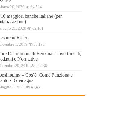
ssifica
Marzo 20, 2020
64,514
 10 maggiori banche italiane (per
italizzazione)
Giugno 21, 2020
62,161
estire in Rolex
Dicembre 1, 2019
55,191
ire Distributore di Benzina – Investimenti,
adagni e Normative
Dicembre 20, 2019
54,038
opshipping – Cos’è, Come Funziona e
anto si Guadagna
Maggio 2, 2023
41,431