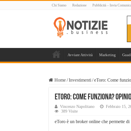
Chi Siamo
Redazione
Pubblicità – Invia Comunic
Avviare Attività
Marketing
Guad
Home
/
Investimenti
/
eToro: Come funzion
eToro: Come funziona? Opinio
Vincenzo Napolitano
Febbraio 15, 2
389 Visite
eToro è un broker online che permette di