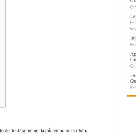
cla
Le
cap
Inv
Apr
Gu
Dr
Qu
to del trading online da più tempo in assoluto.