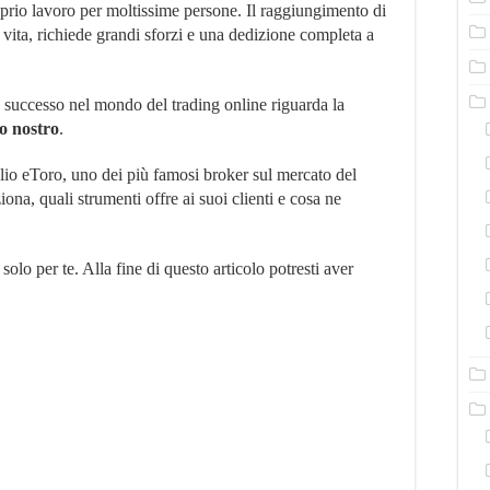
oprio lavoro per moltissime persone. Il raggiungimento di
recensioni
sul
la vita, richiede grandi sforzi e una dedizione completa a
broker
 successo nel mondo del trading online riguarda la
so nostro
.
glio eToro, uno dei più famosi broker sul mercato del
na, quali strumenti offre ai suoi clienti e cosa ne
olo per te. Alla fine di questo articolo potresti aver