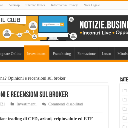
ato
Sitemap
Sitemap News
Informativa Privacy
Nota Legale
agnare Online
Investimenti
Franchising
Formazione
Lusso
Minds
a? Opinioni e recensioni sul broker
Cate
ni e recensioni sul broker
su
021
Investimenti
Commenti disabilitati
eToro:
Come
funziona?
 fare
trading di CFD, azioni, criptovalute ed ETF
.
Opinioni
e