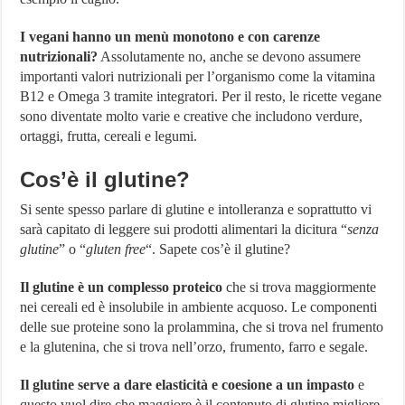
I vegani hanno un menù monotono e con carenze
nutrizionali?
Assolutamente no, anche se devono assumere
importanti valori nutrizionali per l’organismo come la vitamina
B12 e Omega 3 tramite integratori. Per il resto, le ricette vegane
sono diventate molto varie e creative che includono verdure,
ortaggi, frutta, cereali e legumi.
Cos’è il glutine?
Si sente spesso parlare di glutine e intolleranza e soprattutto vi
sarà capitato di leggere sui prodotti alimentari la dicitura “
senza
glutine
” o “
gluten free
“. Sapete cos’è il glutine?
Il glutine è un complesso proteico
che si trova maggiormente
nei cereali ed è insolubile in ambiente acquoso. Le componenti
delle sue proteine sono la prolammina, che si trova nel frumento
e la glutenina, che si trova nell’orzo, frumento, farro e segale.
Il glutine serve a dare elasticità e coesione a un impasto
e
questo vuol dire che maggiore è il contenuto di glutine migliore