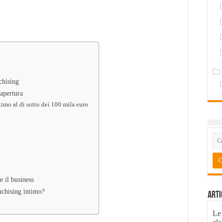
chising
 apertura
timo al di sotto dei 100 mila euro
 il business
nchising intimo?
Arti
Le