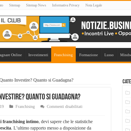
ato
Sitemap
Sitemap News
Informativa Privacy
Nota Legale
agnare Online
Investimenti
Franchising
Formazione
Lusso
Minds
 Quanto Investire? Quanto si Guadagna?
Cate
Investire? Quanto si Guadagna?
su
019
Franchising
Commenti disabilitati
Franchising
Intimo:
Quanto
di franchising intimo
, devi sapere che le statistiche
Investire?
escita
. L’ultimo rapporto messo a disposizione da
Quanto