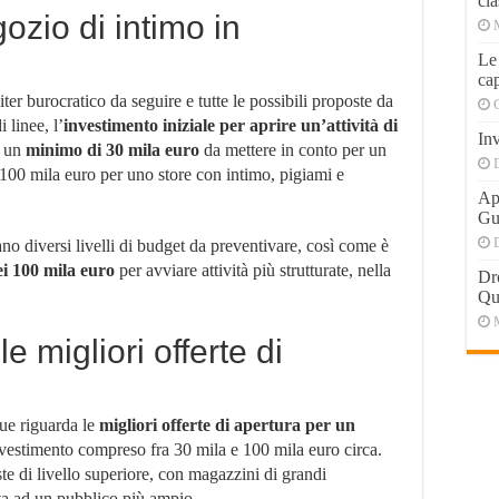
cla
zio di intimo in
Le
cap
iter burocratico da seguire e tutte le possibili proposte da
 linee, l’
investimento iniziale per aprire un’attività di
Inv
a un
minimo di 30 mila euro
da mettere in conto per un
e 100 mila euro per uno store con intimo, pigiami e
Apr
Gu
no diversi livelli di budget da preventivare, così come è
ei 100 mila euro
per avviare attività più strutturate, nella
Dr
Qu
e migliori offerte di
ue riguarda le
migliori offerte di apertura per un
nvestimento compreso fra 30 mila e 100 mila euro circa.
te di livello superiore, con magazzini di grandi
ta ad un pubblico più ampio.