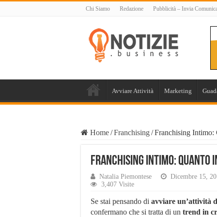
Chi Siamo
Redazione
Pubblicità – Invia Comunic
Avviare Attività
Marketing
Guad
Home
/
Franchising
/
Franchising Intimo:
Franchising Intimo: Quanto 
Natalia Piemontese
Dicembre 15, 2
3,407 Visite
Se stai pensando di
avviare un’attività 
confermano che si tratta di un
trend in cr