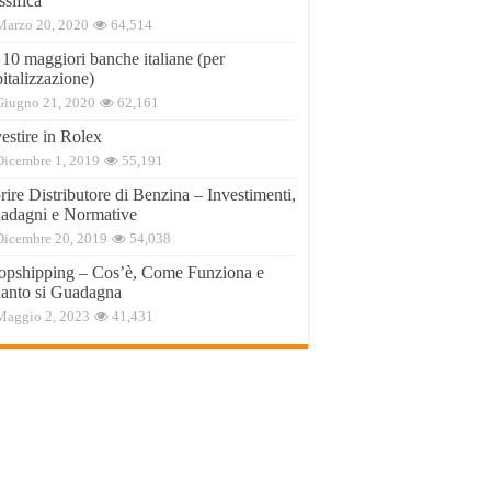
ssifica
Marzo 20, 2020
64,514
 10 maggiori banche italiane (per
italizzazione)
Giugno 21, 2020
62,161
estire in Rolex
Dicembre 1, 2019
55,191
ire Distributore di Benzina – Investimenti,
adagni e Normative
Dicembre 20, 2019
54,038
opshipping – Cos’è, Come Funziona e
anto si Guadagna
Maggio 2, 2023
41,431