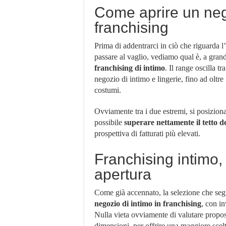
Come aprire un nego
franchising
Prima di addentrarci in ciò che riguarda l’
passare al vaglio, vediamo qual è, a grandi
franchising di intimo
. Il range oscilla tr
negozio di intimo e lingerie, fino ad oltr
costumi.
Ovviamente tra i due estremi, si posiziona
possibile
superare nettamente il tetto d
prospettiva di fatturati più elevati.
Franchising intimo, l
apertura
Come già accennato, la selezione che seg
negozio di intimo in franchising
, con i
Nulla vieta ovviamente di valutare propos
dimensioni, per offrire una maggiore scel