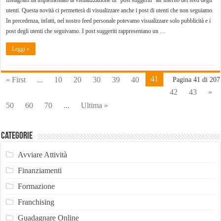
utenti. Questa novità ci permetterà di visualizzare anche i post di utenti che non seguiamo.
In precedenza, infatti, nel nostro feed personale potevamo visualizzare solo pubblicità e i
post degli utenti che seguivamo. I post suggeriti rappresentano un …
Leggi »
41
« First
...
10
20
30
39
40
Pagina 41 di 207
42
43
»
50
60
70
...
Ultima »
Categorie
Avviare Attività
Finanziamenti
Formazione
Franchising
Guadagnare Online