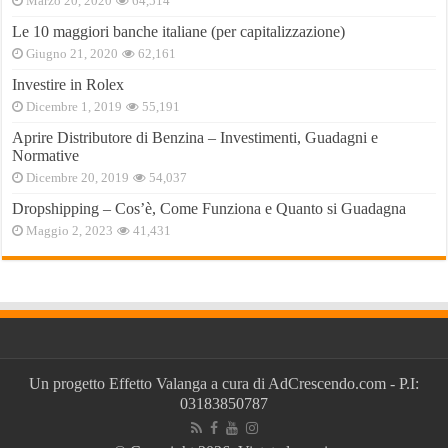
Marzo 20, 2020
64,514
Le 10 maggiori banche italiane (per capitalizzazione)
Giugno 21, 2020
62,161
Investire in Rolex
Dicembre 1, 2019
55,191
Aprire Distributore di Benzina – Investimenti, Guadagni e
Normative
Dicembre 20, 2019
54,037
Dropshipping – Cos’è, Come Funziona e Quanto si Guadagna
Maggio 2, 2023
41,431
Un progetto
Effetto Valanga
a cura di
AdCrescendo.com
- P.I:
03183850787